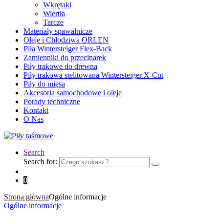
Wkrętaki
Wiertła
Tarcze
Materiały spawalnicze
Oleje i Chłodziwa ORLEN
Piła Wintersteiger Flex-Back
Zamienniki do przecinarek
Piły trakowe do drewna
Piły trakowa stelitowana Wintersteiger X-Cut
Piły do mięsa
Akcesoria samochodowe i oleje
Porady techniczne
Kontakt
O Nas
Search
Search for:
0
Strona główna
Ogólne informacje
Ogólne informacje