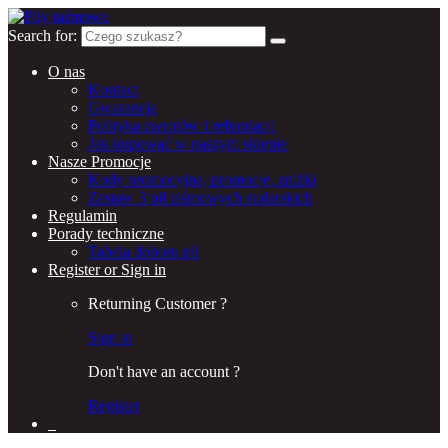
Search for:
O nas
Kontact
Gwarancja
Polityka zwrotów i refundacji
Jak kupować w naszym sklepie
Nasze Promocje
Kody promocyjne, promocje, zniżki
Zestaw 3 pił taśmowych stolarskich
Regulamin
Porady techniczne
Tabela doboru pił
Register or Sign in
Returning Customer ?
Sign in
Don't have an account ?
Register
0