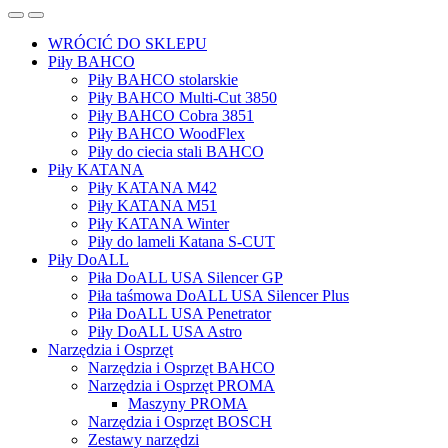
WRÓCIĆ DO SKLEPU
Piły BAHCO
Piły BAHCO stolarskie
Piły BAHCO Multi-Cut 3850
Piły BAHCO Cobra 3851
Piły BAHCO WoodFlex
Piły do ciecia stali BAHCO
Piły KATANA
Piły KATANA M42
Piły KATANA M51
Piły KATANA Winter
Piły do lameli Katana S-CUT
Piły DoALL
Piła DoALL USA Silencer GP
Piła taśmowa DoALL USA Silencer Plus
Piła DoALL USA Penetrator
Piły DoALL USA Astro
Narzędzia i Osprzęt
Narzędzia i Osprzęt BAHCO
Narzędzia i Osprzęt PROMA
Maszyny PROMA
Narzędzia i Osprzęt BOSCH
Zestawy narzędzi