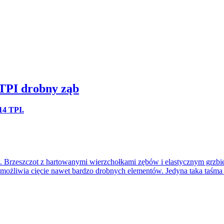
 TPI drobny ząb
14 TPI.
. Brzeszczot z hartowanymi wierzchołkami zębów i elastycznym grzbi
możliwia cięcie nawet bardzo drobnych elementów. Jedyna taka taśma