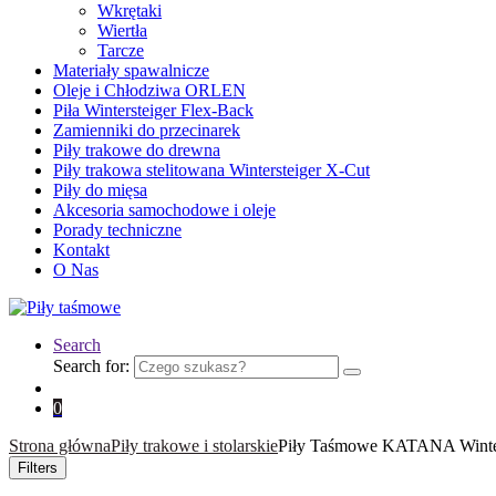
Wkrętaki
Wiertła
Tarcze
Materiały spawalnicze
Oleje i Chłodziwa ORLEN
Piła Wintersteiger Flex-Back
Zamienniki do przecinarek
Piły trakowe do drewna
Piły trakowa stelitowana Wintersteiger X-Cut
Piły do mięsa
Akcesoria samochodowe i oleje
Porady techniczne
Kontakt
O Nas
Search
Search for:
0
Strona główna
Piły trakowe i stolarskie
Piły Taśmowe KATANA Wint
Filters