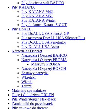
Piły do ciecia stali BAHCO
Piły KATANA
Piły KATANA M42
Piły KATANA M51
Piły KATANA Winter
Piły do lameli Katana S-CUT
Piły DoALL
Piła DoALL USA Silencer GP
Piła taśmowa DoALL USA Silencer Plus
Piła DoALL USA Penetrator
Piły DoALL USA Astro
Narzędzia i Osprzęt
Narzędzia i Osprzęt BAHCO
Narzędzia i Osprzęt PROMA
Maszyny PROMA
Narzędzia i Osprzęt BOSCH
Zestawy narzędzi
Wkrętaki
Wiertła
Tarcze
Materiały spawalnicze
Oleje i Chłodziwa ORLEN
Piła Wintersteiger Flex-Back
Zamienniki do przecinarek
Piły trakowe do drewna