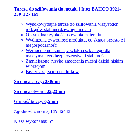
Tarcza do szlifowania do metalu i Inox BAHCO 3921-
230-T27-IM
Wysokowydajne tarcze do szlifowania wszystkich
rodzajów stali nierdzewnej i metalu
Optymalna szybkość usuwania materiału
Wydłużona żywotność produktu, co skraca przestoje i
niegospodarność
Wzmocnienie tkaniną z włókna szklanego dla
maksymalnego bezpieczeństwa i stabilności
Zmniejszone ryzyko zmęczenia mięśni dzięki niskim
wibracjom
Bez żelaza, siarki i chlorków
Średnica tarczy
:
230mm
Średnica otworu:
22,23mm
Grubość tarczy:
6,5mm
Zgodność z normą:
EN 12413
Klasa wykonania:
5*