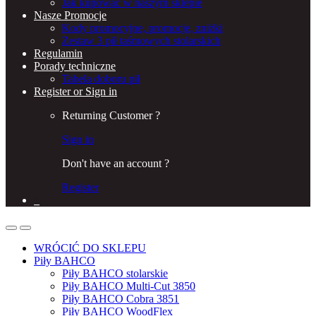
Jak kupować w naszym sklepie
Nasze Promocje
Kody promocyjne, promocje, zniżki
Zestaw 3 pił taśmowych stolarskich
Regulamin
Porady techniczne
Tabela doboru pił
Register or Sign in
Returning Customer ?
Sign in
Don't have an account ?
Register
0
WRÓCIĆ DO SKLEPU
Piły BAHCO
Piły BAHCO stolarskie
Piły BAHCO Multi-Cut 3850
Piły BAHCO Cobra 3851
Piły BAHCO WoodFlex