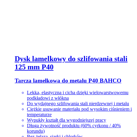
Dysk lamelkowy do szlifowania stali
125 mm P40
Tarcza lamelkowa do metalu P40 BAHCO
Lekka, elastyczna i cicha dzięki wielowarstwowemu
podkładowi z włókna
Do wydajnego szlifowania stali nierdzewnej i metalu
Ciężkie usuwanie materiału pod wysokim ciśnieniem i
temperaturze
Wypukły kształt dla wygodniejszej pracy
Długa żywotność produktu (60% cyrkonu / 40%
korundu)
Bez żelaza, siarki i chlorków