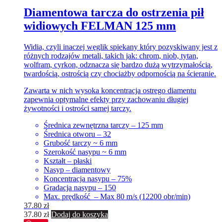
Diamentowa tarcza do ostrzenia pił
widiowych FELMAN 125 mm
Widia, czyli inaczej węglik spiekany który pozyskiwany jest z
różnych rodzajów metali, takich jak: chrom, niob, tytan,
wolfram, cyrkon, odznacza się bardzo dużą wytrzymałością,
twardością, ostrością czy chociażby odpornością na ścieranie.
Zawarta w nich wysoka koncentracja ostrego diamentu
zapewnia optymalne efekty przy zachowaniu długiej
żywotności i ostrości samej tarczy.
Średnica zewnętrzna tarczy – 125 mm
Średnica otworu – 32
Grubość tarczy ~ 6 mm
Szerokość nasypu ~ 6 mm
Kształt – płaski
Nasyp – diamentowy
Koncentracja nasypu – 75%
Gradacja nasypu – 150
Max. prędkość – Max 80 m/s (12200 obr/min)
37.80
zł
37.80
zł
Dodaj do koszyka