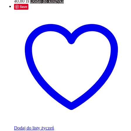
40.80
zł
Dodaj do koszyka
Save
Dodaj do listy życzeń