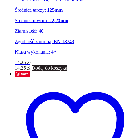
Średnica tarczy:
125mm
Średnica otworu:
22,23mm
Ziarnistość:
40
Zgodność z normą:
EN 13743
Klasa wykonania:
4*
14.25
zł
14.25
zł
Dodaj do koszyka
Save