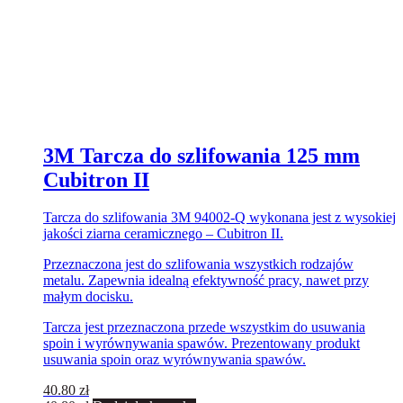
3M Tarcza do szlifowania 125 mm
Cubitron II
Tarcza do szlifowania 3M 94002-Q wykonana jest z wysokiej
jakości ziarna ceramicznego – Cubitron II.
Przeznaczona jest do szlifowania wszystkich rodzajów
metalu. Zapewnia idealną efektywność pracy, nawet przy
małym docisku.
Tarcza jest przeznaczona przede wszystkim do usuwania
spoin i wyrównywania spawów. Prezentowany produkt
usuwania spoin oraz wyrównywania spawów.
40.80
zł