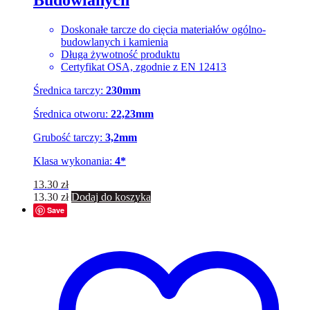
Doskonałe tarcze do cięcia materiałów ogólno-
budowlanych i kamienia
Długa żywotność produktu
Certyfikat OSA, zgodnie z EN 12413
Średnica tarczy:
230mm
Średnica otworu:
22,23mm
Grubość tarczy:
3,2mm
Klasa wykonania:
4*
13.30
zł
13.30
zł
Dodaj do koszyka
Save