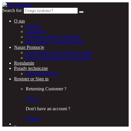
Search for:
O nas
Kontact
Gwarancja
Polityka zwrotów i refundacji
Jak kupować w naszym sklepie
Nasze Promocje
Kody promocyjne, promocje, zniżki
Zestaw 3 pił taśmowych stolarskich
Regulamin
Porady techniczne
Tabela doboru pił
Register or Sign in
Returning Customer ?
Sign in
Don't have an account ?
Register
0