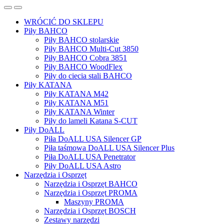
WRÓCIĆ DO SKLEPU
Piły BAHCO
Piły BAHCO stolarskie
Piły BAHCO Multi-Cut 3850
Piły BAHCO Cobra 3851
Piły BAHCO WoodFlex
Piły do ciecia stali BAHCO
Piły KATANA
Piły KATANA M42
Piły KATANA M51
Piły KATANA Winter
Piły do lameli Katana S-CUT
Piły DoALL
Piła DoALL USA Silencer GP
Piła taśmowa DoALL USA Silencer Plus
Piła DoALL USA Penetrator
Piły DoALL USA Astro
Narzędzia i Osprzęt
Narzędzia i Osprzęt BAHCO
Narzędzia i Osprzęt PROMA
Maszyny PROMA
Narzędzia i Osprzęt BOSCH
Zestawy narzędzi