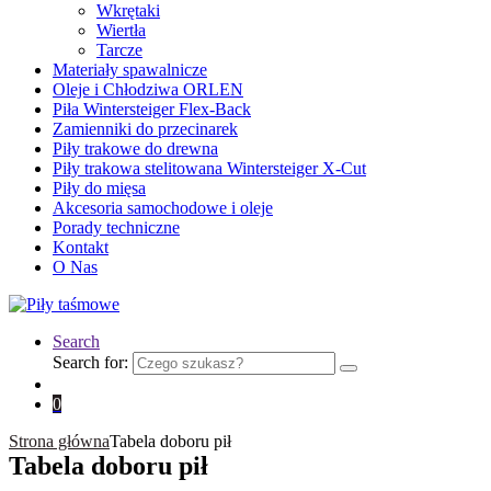
Wkrętaki
Wiertła
Tarcze
Materiały spawalnicze
Oleje i Chłodziwa ORLEN
Piła Wintersteiger Flex-Back
Zamienniki do przecinarek
Piły trakowe do drewna
Piły trakowa stelitowana Wintersteiger X-Cut
Piły do mięsa
Akcesoria samochodowe i oleje
Porady techniczne
Kontakt
O Nas
Search
Search for:
0
Strona główna
Tabela doboru pił
Tabela doboru pił