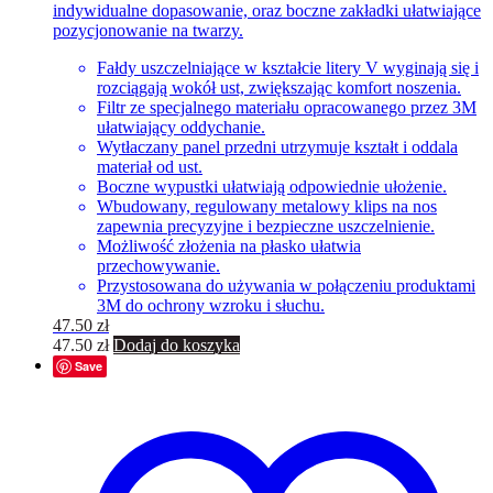
indywidualne dopasowanie, oraz boczne zakładki ułatwiające
pozycjonowanie na twarzy.
Fałdy uszczelniające w kształcie litery V wyginają się i
rozciągają wokół ust, zwiększając komfort noszenia.
Filtr ze specjalnego materiału opracowanego przez 3M
ułatwiający oddychanie.
Wytłaczany panel przedni utrzymuje kształt i oddala
materiał od ust.
Boczne wypustki ułatwiają odpowiednie ułożenie.
Wbudowany, regulowany metalowy klips na nos
zapewnia precyzyjne i bezpieczne uszczelnienie.
Możliwość złożenia na płasko ułatwia
przechowywanie.
Przystosowana do używania w połączeniu produktami
3M do ochrony wzroku i słuchu.
47.50
zł
47.50
zł
Dodaj do koszyka
Save