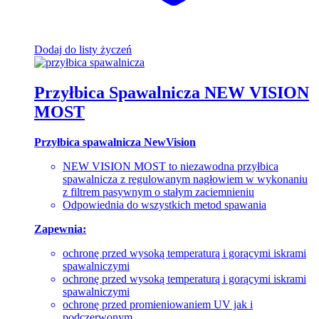
Dodaj do listy życzeń
Przyłbica Spawalnicza NEW VISION
MOST
Przyłbica spawalnicza NewVision
NEW VISION MOST to niezawodna przyłbica
spawalnicza z regulowanym nagłowiem w wykonaniu
z filtrem pasywnym o stałym zaciemnieniu
Odpowiednia do wszystkich metod spawania
Zapewnia:
ochronę przed wysoką temperaturą i gorącymi iskrami
spawalniczymi
ochronę przed wysoką temperaturą i gorącymi iskrami
spawalniczymi
ochronę przed promieniowaniem UV jak i
podczerwonym