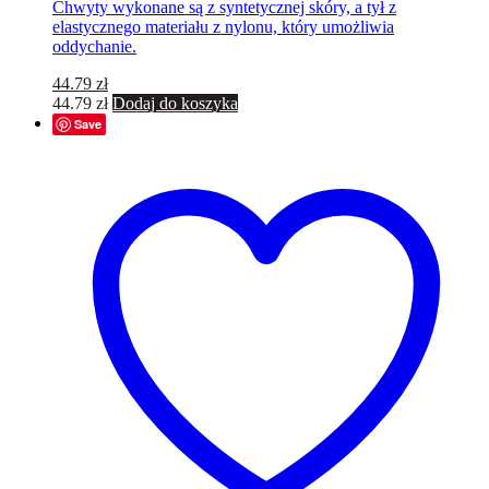
Chwyty wykonane są z syntetycznej skóry, a tył z
elastycznego materiału z nylonu, który umożliwia
oddychanie.
44.79
zł
44.79
zł
Dodaj do koszyka
Save