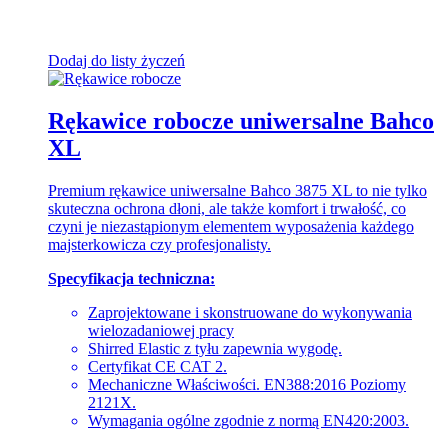
Dodaj do listy życzeń
Rękawice robocze uniwersalne Bahco
XL
Premium rękawice uniwersalne Bahco 3875 XL to nie tylko
skuteczna ochrona dłoni, ale także komfort i trwałość, co
czyni je niezastąpionym elementem wyposażenia każdego
majsterkowicza czy profesjonalisty.
Specyfikacja techniczna:
Zaprojektowane i skonstruowane do wykonywania
wielozadaniowej pracy
Shirred Elastic z tyłu zapewnia wygodę.
Certyfikat CE CAT 2.
Mechaniczne Właściwości. EN388:2016 Poziomy
2121X.
Wymagania ogólne zgodnie z normą EN420:2003.