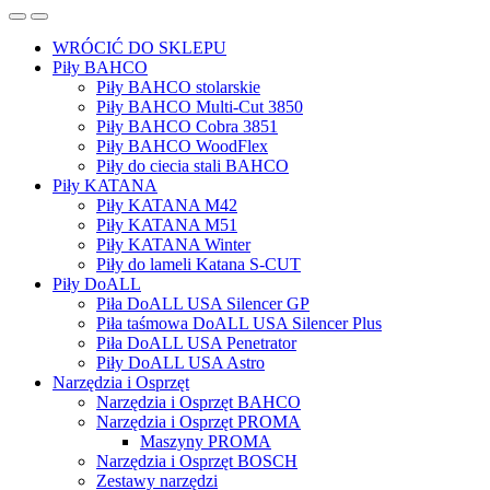
WRÓCIĆ DO SKLEPU
Piły BAHCO
Piły BAHCO stolarskie
Piły BAHCO Multi-Cut 3850
Piły BAHCO Cobra 3851
Piły BAHCO WoodFlex
Piły do ciecia stali BAHCO
Piły KATANA
Piły KATANA M42
Piły KATANA M51
Piły KATANA Winter
Piły do lameli Katana S-CUT
Piły DoALL
Piła DoALL USA Silencer GP
Piła taśmowa DoALL USA Silencer Plus
Piła DoALL USA Penetrator
Piły DoALL USA Astro
Narzędzia i Osprzęt
Narzędzia i Osprzęt BAHCO
Narzędzia i Osprzęt PROMA
Maszyny PROMA
Narzędzia i Osprzęt BOSCH
Zestawy narzędzi