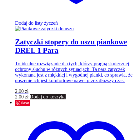
Dodaj do listy życzeń
Zatyczki stopery do uszu piankowe
DREL 1 Para
To idealne rozwiązanie dla tych, którzy pragną skutecznej
ochrony słuchu w różnych sytuacjach. Ta para zatyczek
wykonana jest z miękkiej i wygodnej pianki, co sprawia, że
noszenie ich jest komfortowe nawet przez dłuższy czas.
2.00
zł
2.00
zł
Dodaj do koszyka
Save