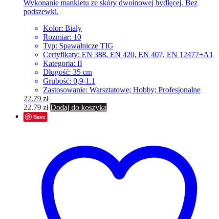
Wykonanie mankietu ze skóry dwoinowej bydlęcej. Bez
podszewki.
Kolor: Biały
Rozmiar: 10
Typ: Spawalnicze TIG
Certyfikaty: EN 388, EN 420, EN 407, EN 12477+A1
Kategoria: II
Długość: 35 cm
Grubość: 0,9-1.1
Zastosowanie: Warsztatowe; Hobby; Profesjonalne
22.79
zł
22.79
zł
Dodaj do koszyka
Save