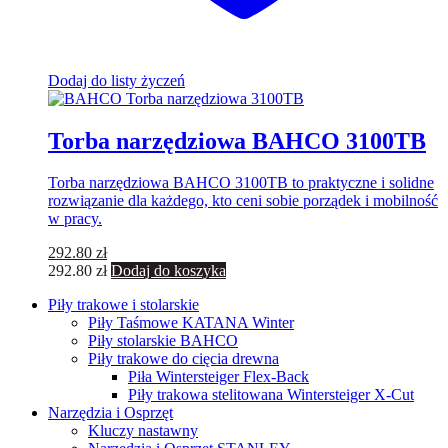
Dodaj do listy życzeń
Torba narzędziowa BAHCO 3100TB
Torba narzędziowa BAHCO 3100TB to praktyczne i solidne
rozwiązanie dla każdego, kto ceni sobie porządek i mobilność
w pracy.
292.80
zł
292.80
zł
Dodaj do koszyka
Piły trakowe i stolarskie
Piły Taśmowe KATANA Winter
Piły stolarskie BAHCO
Piły trakowe do cięcia drewna
Piła Wintersteiger Flex-Back
Piły trakowa stelitowana Wintersteiger X-Cut
Narzędzia i Osprzęt
Kluczy nastawny