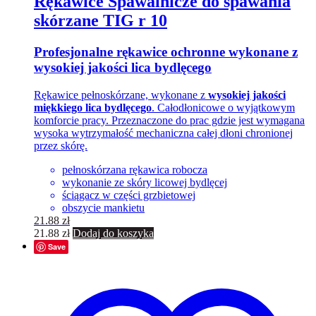
Rękawice Spawalnicze do spawania
skórzane TIG r 10
Profesjonalne rękawice ochronne wykonane z
wysokiej jakości lica bydlęcego
Rękawice pełnoskórzane, wykonane z
wysokiej jakości
miękkiego lica bydlęcego
. Całodłonicowe o wyjątkowym
komforcie pracy. Przeznaczone do prac gdzie jest wymagana
wysoka wytrzymałość mechaniczna całej dłoni chronionej
przez skórę.
pełnoskórzana rękawica robocza
wykonanie ze skóry licowej bydlęcej
ściągacz w części grzbietowej
obszycie mankietu
21.88
zł
21.88
zł
Dodaj do koszyka
Save