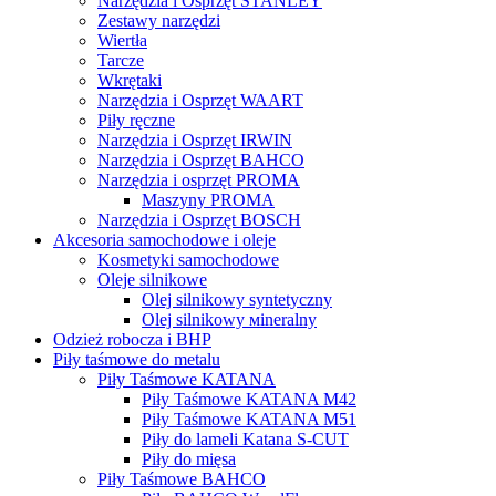
Narzędzia i Osprzęt STANLEY
Zestawy narzędzi
Wiertła
Tarcze
Wkrętaki
Narzędzia i Osprzęt WAART
Piły ręczne
Narzędzia i Osprzęt IRWIN
Narzędzia i Osprzęt BAHCO
Narzędzia i osprzęt PROMA
Maszyny PROMA
Narzędzia i Osprzęt BOSCH
Akcesoria samochodowe i oleje
Kosmetyki samochodowe
Oleje silnikowe
Olej silnikowy syntetyczny
Оlej silnikowy мineralny
Odzież robocza i BHP
Piły taśmowe do metalu
Piły Taśmowe KATANA
Piły Taśmowe KATANA M42
Piły Taśmowe KATANA M51
Piły do lameli Katana S-CUT
Piły do mięsa
Piły Taśmowe BAHCO