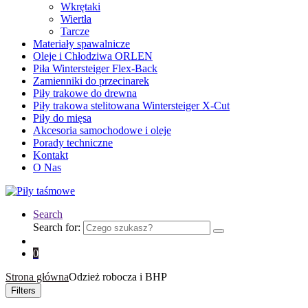
Wkrętaki
Wiertła
Tarcze
Materiały spawalnicze
Oleje i Chłodziwa ORLEN
Piła Wintersteiger Flex-Back
Zamienniki do przecinarek
Piły trakowe do drewna
Piły trakowa stelitowana Wintersteiger X-Cut
Piły do mięsa
Akcesoria samochodowe i oleje
Porady techniczne
Kontakt
O Nas
Search
Search for:
0
Strona główna
Odzież robocza i BHP
Filters