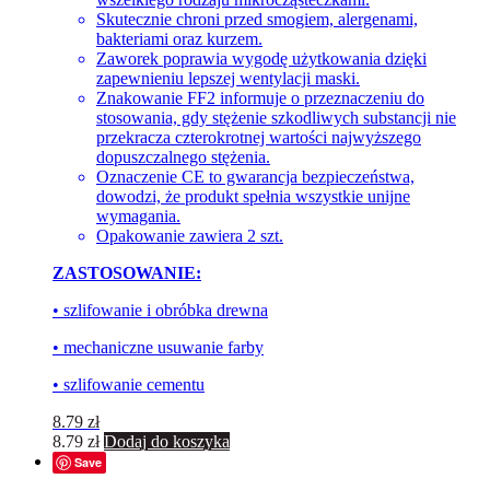
Skutecznie chroni przed smogiem, alergenami,
bakteriami oraz kurzem.
Zaworek poprawia wygodę użytkowania dzięki
zapewnieniu lepszej wentylacji maski.
Znakowanie FF2 informuje o przeznaczeniu do
stosowania, gdy stężenie szkodliwych substancji nie
przekracza czterokrotnej wartości najwyższego
dopuszczalnego stężenia.
Oznaczenie CE to gwarancja bezpieczeństwa,
dowodzi, że produkt spełnia wszystkie unijne
wymagania.
Opakowanie zawiera 2 szt.
ZASTOSOWANIE:
• szlifowanie i obróbka drewna
• mechaniczne usuwanie farby
• szlifowanie cementu
8.79
zł
8.79
zł
Dodaj do koszyka
Save