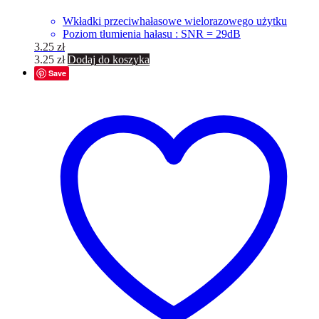
Wkładki przeciwhałasowe wielorazowego użytku
Poziom tłumienia hałasu : SNR = 29dB
3.25
zł
3.25
zł
Dodaj do koszyka
Save