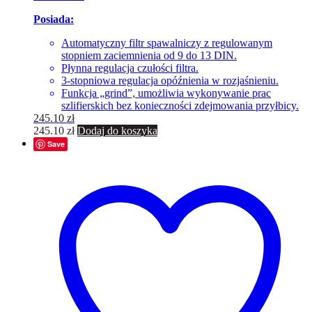
Posiada:
Automatyczny filtr spawalniczy z regulowanym
stopniem zaciemnienia od 9 do 13 DIN.
Płynna regulacja czułości filtra.
3-stopniowa regulacja opóźnienia w rozjaśnieniu.
Funkcja „grind”, umożliwia wykonywanie prac
szlifierskich bez konieczności zdejmowania przyłbicy.
245.10
zł
245.10
zł
Dodaj do koszyka
Save