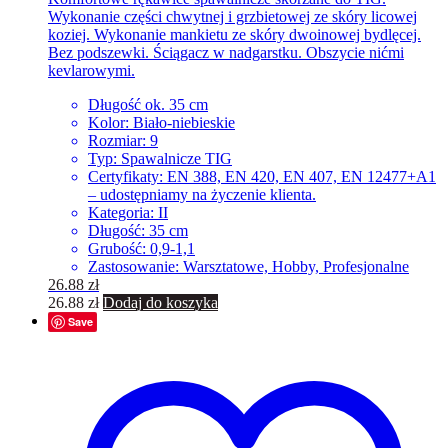
Wykonanie części chwytnej i grzbietowej ze skóry licowej
koziej. Wykonanie mankietu ze skóry dwoinowej bydlęcej.
Bez podszewki. Ściągacz w nadgarstku. Obszycie nićmi
kevlarowymi.
Długość ok. 35 cm
Kolor: Biało-niebieskie
Rozmiar: 9
Typ: Spawalnicze TIG
Certyfikaty: EN 388, EN 420, EN 407, EN 12477+A1
– udostępniamy na życzenie klienta.
Kategoria: II
Długość: 35 cm
Grubość: 0,9-1,1
Zastosowanie: Warsztatowe, Hobby, Profesjonalne
26.88
zł
26.88
zł
Dodaj do koszyka
Save