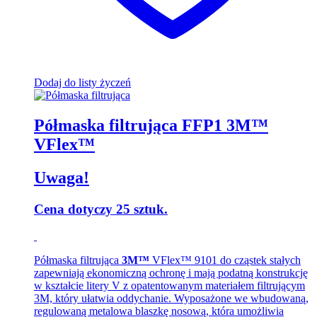
Dodaj do listy życzeń
Półmaska filtrująca FFP1 3M™
VFlex™
Uwaga!
Cena dotyczy 25 sztuk.
Półmaska filtrująca
3M™
VFlex™ 9101 do cząstek stałych
zapewniają ekonomiczną ochronę i mają podatną konstrukcję
w kształcie litery V z opatentowanym materiałem filtrującym
3M, który ułatwia oddychanie. Wyposażone we wbudowaną,
regulowaną metalowa blaszkę nosową, która umożliwia