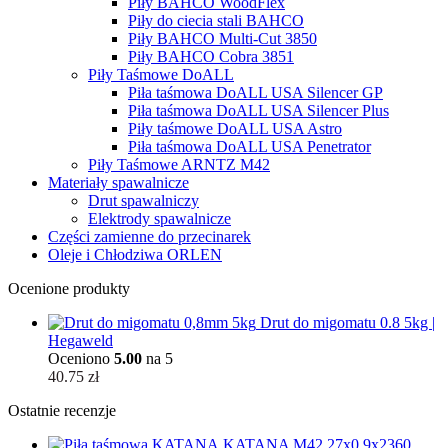
Piły BAHCO WoodFlex
Piły do ciecia stali BAHCO
Piły BAHCO Multi-Cut 3850
Piły BAHCO Cobra 3851
Piły Taśmowe DoALL
Piła taśmowa DoALL USA Silencer GP
Piła taśmowa DoALL USA Silencer Plus
Piły taśmowe DoALL USA Astro
Piła taśmowa DoALL USA Penetrator
Piły Taśmowe ARNTZ M42
Materiały spawalnicze
Drut spawalniczy
Elektrody spawalnicze
Części zamienne do przecinarek
Oleje i Chłodziwa ORLEN
Ocenione produkty
Drut do migomatu 0.8 5kg |
Hegaweld
Oceniono
5.00
na 5
40.75
zł
Ostatnie recenzje
KATANA M42 27x0,9x2360