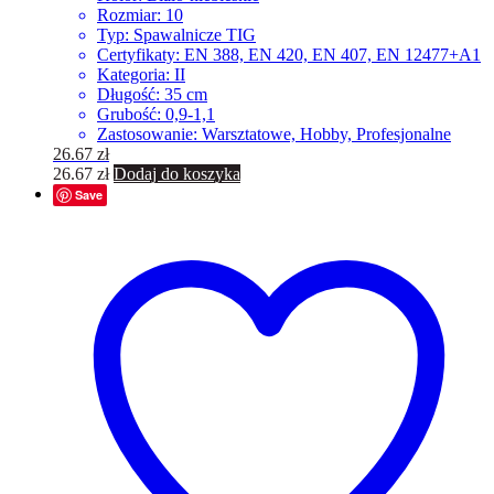
Rozmiar: 10
Typ: Spawalnicze TIG
Certyfikaty: EN 388, EN 420, EN 407, EN 12477+A1
Kategoria: II
Długość: 35 cm
Grubość: 0,9-1,1
Zastosowanie: Warsztatowe, Hobby, Profesjonalne
26.67
zł
26.67
zł
Dodaj do koszyka
Save