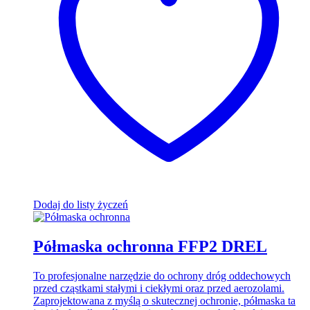
Dodaj do listy życzeń
Półmaska ochronna FFP2 DREL
To profesjonalne narzędzie do ochrony dróg oddechowych
przed cząstkami stałymi i ciekłymi oraz przed aerozolami.
Zaprojektowana z myślą o skutecznej ochronie, półmaska ta