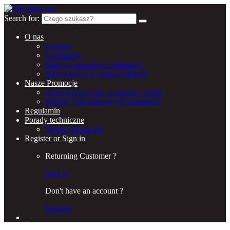
Search for:
O nas
Kontact
Gwarancja
Polityka zwrotów i refundacji
Jak kupować w naszym sklepie
Nasze Promocje
Kody promocyjne, promocje, zniżki
Zestaw 3 pił taśmowych stolarskich
Regulamin
Porady techniczne
Tabela doboru pił
Register or Sign in
Returning Customer ?
Sign in
Don't have an account ?
Register
0