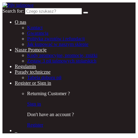
Search for:
O nas
Kontact
Gwarancja
Polityka zwrotów i refundacji
Jak kupować w naszym sklepie
Nasze Promocje
Kody promocyjne, promocje, zniżki
Zestaw 3 pił taśmowych stolarskich
Regulamin
Porady techniczne
Tabela doboru pił
Register or Sign in
Returning Customer ?
Sign in
Don't have an account ?
Register
0