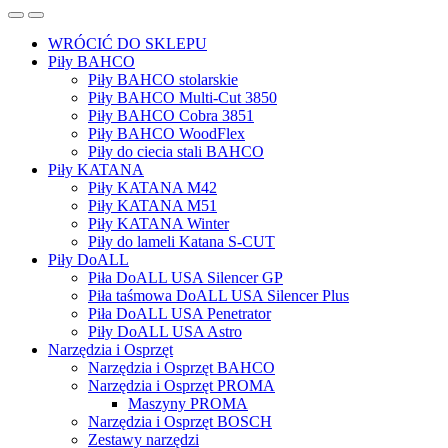
WRÓCIĆ DO SKLEPU
Piły BAHCO
Piły BAHCO stolarskie
Piły BAHCO Multi-Cut 3850
Piły BAHCO Cobra 3851
Piły BAHCO WoodFlex
Piły do ciecia stali BAHCO
Piły KATANA
Piły KATANA M42
Piły KATANA M51
Piły KATANA Winter
Piły do lameli Katana S-CUT
Piły DoALL
Piła DoALL USA Silencer GP
Piła taśmowa DoALL USA Silencer Plus
Piła DoALL USA Penetrator
Piły DoALL USA Astro
Narzędzia i Osprzęt
Narzędzia i Osprzęt BAHCO
Narzędzia i Osprzęt PROMA
Maszyny PROMA
Narzędzia i Osprzęt BOSCH
Zestawy narzędzi