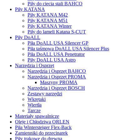
Piły do ciecia stali BAHCO
Piły KATANA
Piły KATANA M42
Piły KATANA M51
Piły KATANA Winter
Piły do lameli Katana S-CUT
Piły DoALL
Piła DoALL USA Silencer GP
Piła taśmowa DoALL USA Silencer Plus
Piła DoALL USA Penetrator
Piły DoALL USA Astro
Narzędzia i Osprzęt
Narzędzia i Osprzęt BAHCO
Narzędzia i Osprzęt PROMA
Maszyny PROMA
Narzędzia i Osprzęt BOSCH
Zestawy narzędzi
Wkrętaki
Wiertła
Tarcze
Materiały spawalnicze
Oleje i Chłodziwa ORLEN
Piła Wintersteiger Flex-Back
Zamienniki do przecinarek
Piły trakowe do drewna