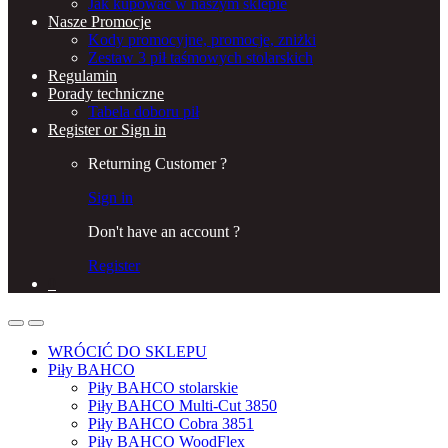
Jak kupować w naszym sklepie
Nasze Promocje
Kody promocyjne, promocje, zniżki
Zestaw 3 pił taśmowych stolarskich
Regulamin
Porady techniczne
Tabela doboru pił
Register or Sign in
Returning Customer ?
Sign in
Don't have an account ?
Register
0
WRÓCIĆ DO SKLEPU
Piły BAHCO
Piły BAHCO stolarskie
Piły BAHCO Multi-Cut 3850
Piły BAHCO Cobra 3851
Piły BAHCO WoodFlex