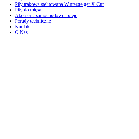
Piły trakowa stelitowana Wintersteiger X-Cut
Piły do mięsa
Akcesoria samochodowe i oleje
Porady techniczne
Kontakt
O Nas