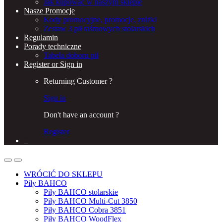
Jak kupować w naszym sklepie
Nasze Promocje
Kody promocyjne, promocje, zniżki
Zestaw 3 pił taśmowych stolarskich
Regulamin
Porady techniczne
Tabela doboru pił
Register or Sign in
Returning Customer ?
Sign in
Don't have an account ?
Register
0
WRÓCIĆ DO SKLEPU
Piły BAHCO
Piły BAHCO stolarskie
Piły BAHCO Multi-Cut 3850
Piły BAHCO Cobra 3851
Piły BAHCO WoodFlex