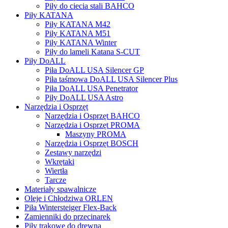
Piły do ciecia stali BAHCO
Piły KATANA
Piły KATANA M42
Piły KATANA M51
Piły KATANA Winter
Piły do lameli Katana S-CUT
Piły DoALL
Piła DoALL USA Silencer GP
Piła taśmowa DoALL USA Silencer Plus
Piła DoALL USA Penetrator
Piły DoALL USA Astro
Narzędzia i Osprzęt
Narzędzia i Osprzęt BAHCO
Narzędzia i Osprzęt PROMA
Maszyny PROMA
Narzędzia i Osprzęt BOSCH
Zestawy narzędzi
Wkrętaki
Wiertła
Tarcze
Materiały spawalnicze
Oleje i Chłodziwa ORLEN
Piła Wintersteiger Flex-Back
Zamienniki do przecinarek
Piły trakowe do drewna