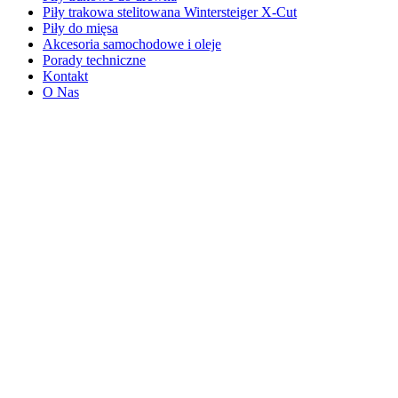
Piły trakowa stelitowana Wintersteiger X-Cut
Piły do mięsa
Akcesoria samochodowe i oleje
Porady techniczne
Kontakt
O Nas