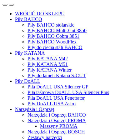
WRÓCIĆ DO SKLEPU
Piły BAHCO
Piły BAHCO stolarskie
Piły BAHCO Multi-Cut 3850
Piły BAHCO Cobra 3851
Piły BAHCO WoodFlex
Piły do ciecia stali BAHCO
Piły KATANA
Piły KATANA M42
Piły KATANA M51
Piły KATANA Winter
Piły do lameli Katana S-CUT
Piły DoALL
Piła DoALL USA Silencer GP
Piła taśmowa DoALL USA Silencer Plus
Piła DoALL USA Penetrator
Piły DoALL USA Astro
Narzędzia i Osprzęt
Narzędzia i Osprzęt BAHCO
Narzędzia i Osprzęt PROMA
Maszyny PROMA
Narzędzia i Osprzęt BOSCH
Zestawy narzędzi