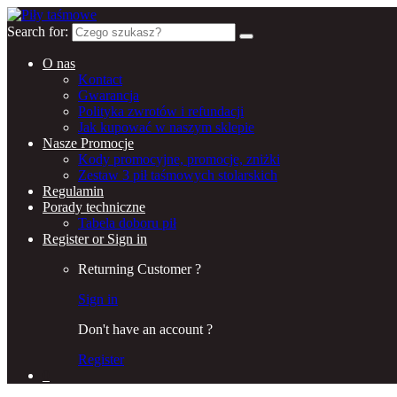
Search for:
O nas
Kontact
Gwarancja
Polityka zwrotów i refundacji
Jak kupować w naszym sklepie
Nasze Promocje
Kody promocyjne, promocje, zniżki
Zestaw 3 pił taśmowych stolarskich
Regulamin
Porady techniczne
Tabela doboru pił
Register or Sign in
Returning Customer ?
Sign in
Don't have an account ?
Register
0