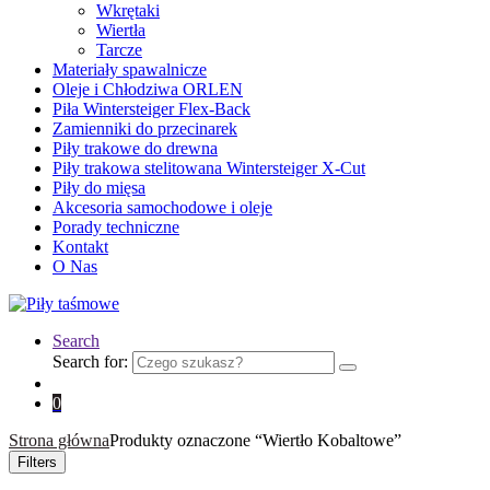
Wkrętaki
Wiertła
Tarcze
Materiały spawalnicze
Oleje i Chłodziwa ORLEN
Piła Wintersteiger Flex-Back
Zamienniki do przecinarek
Piły trakowe do drewna
Piły trakowa stelitowana Wintersteiger X-Cut
Piły do mięsa
Akcesoria samochodowe i oleje
Porady techniczne
Kontakt
O Nas
Search
Search for:
0
Strona główna
Produkty oznaczone “Wiertło Kobaltowe”
Filters