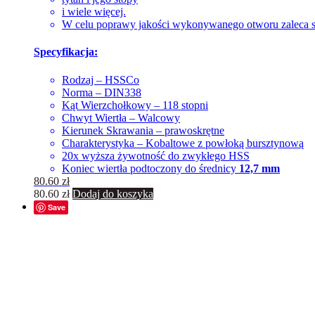
i wiele więcej.
W celu poprawy jakości wykonywanego otworu zaleca s
Specyfikacja:
Rodzaj – HSSCo
Norma – DIN338
Kąt Wierzchołkowy – 118 stopni
Chwyt Wiertła – Walcowy
Kierunek Skrawania – prawoskrętne
Charakterystyka – Kobaltowe z powłoką bursztynową
20x wyższa żywotność do zwykłego HSS
Koniec wiertła podtoczony do średnicy
12,7 mm
80.60
zł
80.60
zł
Dodaj do koszyka
Save