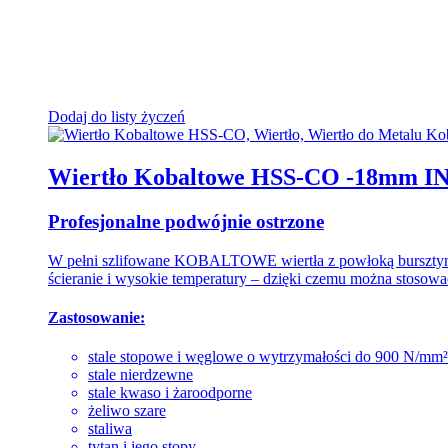
Dodaj do listy życzeń
Wiertło Kobaltowe HSS-CO -18mm I
Profesjonalne podwójnie ostrzone
W pełni szlifowane KOBALTOWE wiertła z powłoką bursztynową
ścieranie i wysokie temperatury – dzięki czemu można stoso
Zastosowanie:
stale stopowe i węglowe o wytrzymałości do 900 N/mm²
stale nierdzewne
stale kwaso­ i żaroodporne
żeliwo szare
staliwa
tytan i jego stopy