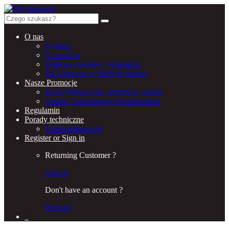
Search
for:
O nas
Kontact
Gwarancja
Polityka zwrotów i refundacji
Jak kupować w naszym sklepie
Nasze Promocje
Kody promocyjne, promocje, zniżki
Zestaw 3 pił taśmowych stolarskich
Regulamin
Porady techniczne
Tabela doboru pił
Register or Sign in
Returning Customer ?
Sign in
Don't have an account ?
Register
0