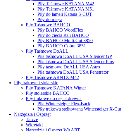
Piły Taśmowe KATANA M42
Piły Taśmowe KATANA M51
Piły do lameli Katana S-CUT
Piły do mięsa
Piły Taśmowe BAHCO
Piły BAHCO WoodFlex
Piły do ciecia stali BAHCO
Piły BAHCO Multi-Cut 3850
Piły BAHCO Cobra 3851
Piły Taśmowe DoALL
Piła taśmowa DoALL USA Silencer GP
Piła taśmowa DoALL USA Silencer Plus
Piły taśmowe DoALL USA Astro
Piła taśmowa DoALL USA Penetrator
Piły Taśmowe ARNTZ M42
Piły trakowe i stolarskie
Piły Taśmowe KATANA Winter
Piły stolarskie BAHCO
Piły trakowe do cięcia drewna
Piła Wintersteiger Flex-Back
Piły trakowa stelitowana Wintersteiger X-Cut
Narzędzia i Osprzęt
Tarcze
Wkrętaki
Narzędzia i Osprzęt WAART