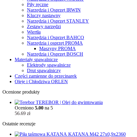
Piły ręczne
Narzędzia i Osprzęt IRWIN
Kluczy nastawny
Narzędzia i Osprzęt STANLEY
Zestawy narzędzi
Wiertła
Narzędzia i Osprzęt BAHCO
Narzędzia i osprzęt PROMA
Maszyny PROMA
Narzędzia i Osprzęt BOSCH
Materiały spawalnicze
Elektrody spawalnicze
Drut spawalniczy
Części zamienne do przecinarek
Oleje i Chłodziwa ORLEN
Ocenione produkty
TEREBOR | Olej do gwintowania
Oceniono
5.00
na 5
56.69
zł
Ostatnie recenzje
KATANA M42 27x0,9x2360