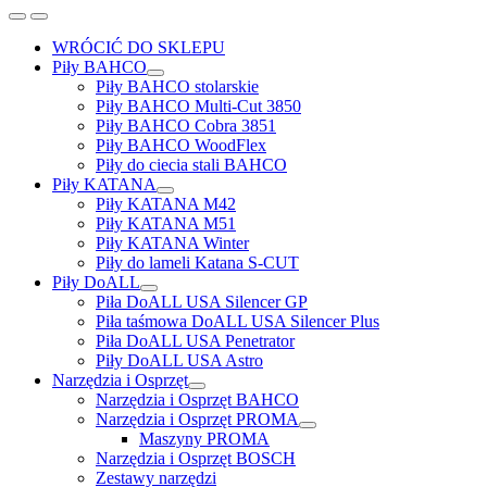
WRÓCIĆ DO SKLEPU
Piły BAHCO
Expand
Piły BAHCO stolarskie
child
Piły BAHCO Multi-Cut 3850
menu
Piły BAHCO Cobra 3851
Piły BAHCO WoodFlex
Piły do ciecia stali BAHCO
Piły KATANA
Expand
Piły KATANA M42
child
Piły KATANA M51
menu
Piły KATANA Winter
Piły do lameli Katana S-CUT
Piły DoALL
Expand
Piła DoALL USA Silencer GP
child
Piła taśmowa DoALL USA Silencer Plus
menu
Piła DoALL USA Penetrator
Piły DoALL USA Astro
Narzędzia i Osprzęt
Expand
Narzędzia i Osprzęt BAHCO
child
Narzędzia i Osprzęt PROMA
menu
Expand
Maszyny PROMA
child
Narzędzia i Osprzęt BOSCH
menu
Zestawy narzędzi