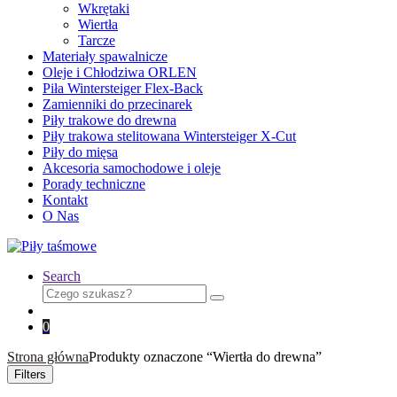
Wkrętaki
Wiertła
Tarcze
Materiały spawalnicze
Oleje i Chłodziwa ORLEN
Piła Wintersteiger Flex-Back
Zamienniki do przecinarek
Piły trakowe do drewna
Piły trakowa stelitowana Wintersteiger X-Cut
Piły do mięsa
Akcesoria samochodowe i oleje
Porady techniczne
Kontakt
O Nas
Search
Search
for:
0
Strona główna
Produkty oznaczone “Wiertła do drewna”
Filters