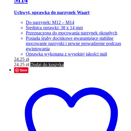
Uchwyt, oprawka do narzynek
Waart
Do narzynek: M12 – M14
Średnica oprawki: 38 x 14 mm
Przeznaczona do mocowania narzynek okrągłych
Posiada śruby dociskowe gwarantujące stabilne
mocowanie narzynki i pewne prowadzenie podczas
gwintowania
Oprawka wykonana z wysokiej jakości stali
24.25
zł
24.25
zł
Dodaj do koszyka
Save