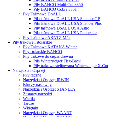
Piły BAHCO Multi-Cut 3850
Piły BAHCO Cobra 3851
Piły Taśmowe DoALL
Piła taśmowa DoALL USA Silencer GP
Piła taśmowa DoALL USA Silencer Plus
Piły taśmowe DoALL USA Astro
Piła taśmowa DoALL USA Penetrator
Piły Taśmowe ARNTZ M42
Piły trakowe i stolarskie
Piły Taśmowe KATANA Winter
Piły stolarskie BAHCO
Piły trakowe do cięcia drewna
Piła Wintersteiger Flex-Back
Piły trakowa stelitowana Wintersteiger X-Cut
Narzędzia i Osprzęt
Piły ręczne
Narzędzia i Osprzęt IRWIN
Kluczy nastawny
Narzędzia i Osprzęt STANLEY
Zestawy narzędzi
Wiertła
Tarcze
Wkrętaki
Narzędzia i Osprzęt WAART