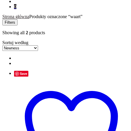
for:
0
Strona główna
Produkty oznaczone “waart”
Filters
Showing all
2
products
Sortuj według
Save