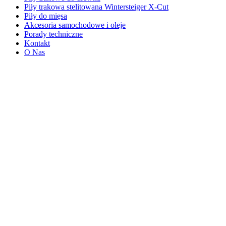
Piły trakowa stelitowana Wintersteiger X-Cut
Piły do mięsa
Akcesoria samochodowe i oleje
Porady techniczne
Kontakt
O Nas