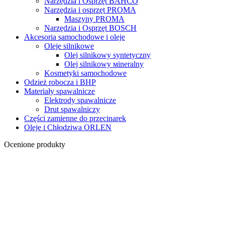
Narzędzia i Osprzęt BAHCO
Narzędzia i osprzęt PROMA
Maszyny PROMA
Narzędzia i Osprzęt BOSCH
Akcesoria samochodowe i oleje
Oleje silnikowe
Olej silnikowy syntetyczny
Оlej silnikowy мineralny
Kosmetyki samochodowe
Odzież robocza i BHP
Materiały spawalnicze
Elektrody spawalnicze
Drut spawalniczy
Części zamienne do przecinarek
Oleje i Chłodziwa ORLEN
Ocenione produkty