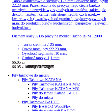
Tarcza diamentowa o średnicy 125 mm i otworze mocującym
22,23 mm. Przeznaczona do precyzyjnego cięcia bardzo
twardych i niezwykle wytrzymałych materiałów , takich jak:
dekton , lapitec , kerlite , sile stone, neolith czyli spieków
kwarcowych ( twardszych od granitu ) , wykorzystywanych
m.in. do produkcji blatów kuchennych , parapetów , elewacji
budynków .
Diament klasy A Do pracy na mokro i sucho RPM 12000
Tarcza średnica :125 mm,
Otwór mocujący :22,23 mm,
Oysokość segmentu :10 mm,
Grubość tarczy :1,1 mm
66.05
zł
66.05
zł
Dodaj do koszyka
Piły taśmowe do metalu
Piły Taśmowe KATANA
Piły Taśmowe KATANA M42
Piły Taśmowe KATANA M51
Piły do lameli Katana S-CUT
Piły do mięsa
Piły Taśmowe BAHCO
Piły BAHCO WoodFlex
Piły do ciecia stali BAHCO