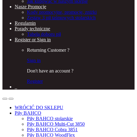
Jak kupować w naszym sklepie
Nasze Promocje
Kody promocyjne, promocje, zniżki
Zestaw 3 pił taśmowych stolarskich
Regulamin
Porady techniczne
Tabela doboru pił
Register or Sign in
Returning Customer ?
Sign in
Don't have an account ?
Register
0
WRÓCIĆ DO SKLEPU
Piły BAHCO
Piły BAHCO stolarskie
Piły BAHCO Multi-Cut 3850
Piły BAHCO Cobra 3851
Piły BAHCO WoodFlex