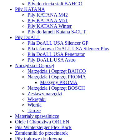
Piły do ciecia stali BAHCO
Piły KATANA
Piły KATANA M42
Piły KATANA M51
Piły KATANA Winter
Piły do lameli Katana S-CUT
Piły DoALL
Piła DoALL USA Silencer GP
Piła taśmowa DoALL USA Silencer Plus
Piła DoALL USA Penetrator
Piły DoALL USA Astro
Narzędzia i Osprzęt
Narzędzia i Osprzęt BAHCO
Narzędzia i Osprzęt PROMA
Maszyny PROMA
Narzędzia i Osprzęt BOSCH
Zestawy narzędzi
Wkrętaki
Wiertła
Tarcze
Materiały spawalnicze
Oleje i Chłodziwa ORLEN
Piła Wintersteiger Flex-Back
Zamienniki do przecinarek
Piły trakowe do drewna