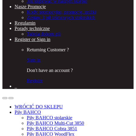
Jak kupować w naszym sklepie
Nasze Promocje
Kody promocyjne, promocje, zniżki
Zestaw 3 pił taśmowych stolarskich
Regulamin
Porady techniczne
Tabela doboru pił
Register or Sign in
Returning Customer ?
Sign in
Don't have an account ?
Register
0
WRÓCIĆ DO SKLEPU
Piły BAHCO
Piły BAHCO stolarskie
Piły BAHCO Multi-Cut 3850
Piły BAHCO Cobra 3851
Piły BAHCO WoodFlex