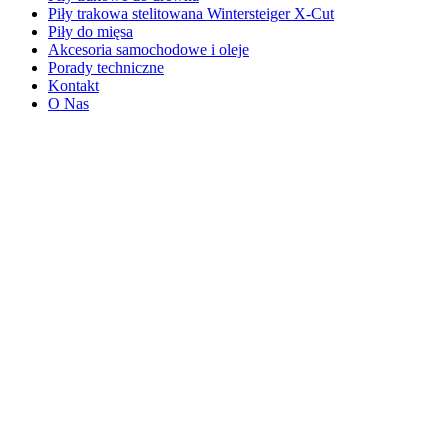
Piły trakowa stelitowana Wintersteiger X-Cut
Piły do mięsa
Akcesoria samochodowe i oleje
Porady techniczne
Kontakt
O Nas