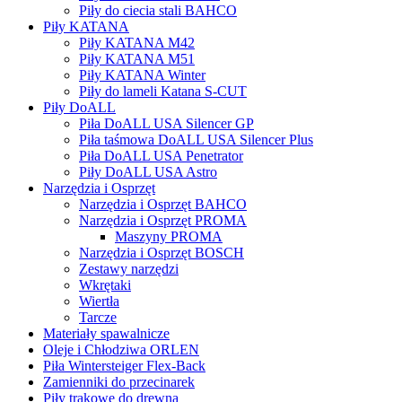
Piły do ciecia stali BAHCO
Piły KATANA
Piły KATANA M42
Piły KATANA M51
Piły KATANA Winter
Piły do lameli Katana S-CUT
Piły DoALL
Piła DoALL USA Silencer GP
Piła taśmowa DoALL USA Silencer Plus
Piła DoALL USA Penetrator
Piły DoALL USA Astro
Narzędzia i Osprzęt
Narzędzia i Osprzęt BAHCO
Narzędzia i Osprzęt PROMA
Maszyny PROMA
Narzędzia i Osprzęt BOSCH
Zestawy narzędzi
Wkrętaki
Wiertła
Tarcze
Materiały spawalnicze
Oleje i Chłodziwa ORLEN
Piła Wintersteiger Flex-Back
Zamienniki do przecinarek
Piły trakowe do drewna