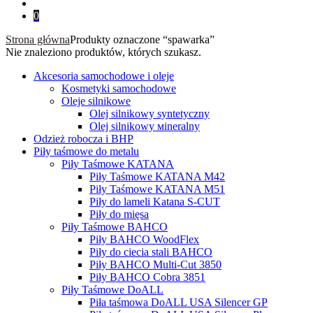
for:
0
Strona główna
Produkty oznaczone “spawarka”
Nie znaleziono produktów, których szukasz.
Akcesoria samochodowe i oleje
Kosmetyki samochodowe
Oleje silnikowe
Olej silnikowy syntetyczny
Оlej silnikowy мineralny
Odzież robocza i BHP
Piły taśmowe do metalu
Piły Taśmowe KATANA
Piły Taśmowe KATANA M42
Piły Taśmowe KATANA M51
Piły do lameli Katana S-CUT
Piły do mięsa
Piły Taśmowe BAHCO
Piły BAHCO WoodFlex
Piły do ciecia stali BAHCO
Piły BAHCO Multi-Cut 3850
Piły BAHCO Cobra 3851
Piły Taśmowe DoALL
Piła taśmowa DoALL USA Silencer GP