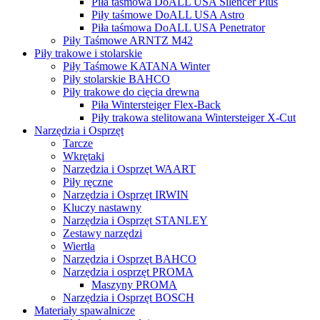
Piła taśmowa DoALL USA Silencer Plus
Piły taśmowe DoALL USA Astro
Piła taśmowa DoALL USA Penetrator
Piły Taśmowe ARNTZ M42
Piły trakowe i stolarskie
Piły Taśmowe KATANA Winter
Piły stolarskie BAHCO
Piły trakowe do cięcia drewna
Piła Wintersteiger Flex-Back
Piły trakowa stelitowana Wintersteiger X-Cut
Narzędzia i Osprzęt
Tarcze
Wkrętaki
Narzędzia i Osprzęt WAART
Piły ręczne
Narzędzia i Osprzęt IRWIN
Kluczy nastawny
Narzędzia i Osprzęt STANLEY
Zestawy narzędzi
Wiertła
Narzędzia i Osprzęt BAHCO
Narzędzia i osprzęt PROMA
Maszyny PROMA
Narzędzia i Osprzęt BOSCH
Materiały spawalnicze