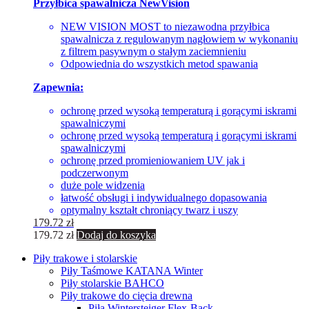
Przyłbica spawalnicza NewVision
NEW VISION MOST to niezawodna przyłbica
spawalnicza z regulowanym nagłowiem w wykonaniu
z filtrem pasywnym o stałym zaciemnieniu
Odpowiednia do wszystkich metod spawania
Zapewnia:
ochronę przed wysoką temperaturą i gorącymi iskrami
spawalniczymi
ochronę przed wysoką temperaturą i gorącymi iskrami
spawalniczymi
ochronę przed promieniowaniem UV jak i
podczerwonym
duże pole widzenia
łatwość obsługi i indywidualnego dopasowania
optymalny kształt chroniący twarz i uszy
179.72
zł
179.72
zł
Dodaj do koszyka
Piły trakowe i stolarskie
Piły Taśmowe KATANA Winter
Piły stolarskie BAHCO
Piły trakowe do cięcia drewna
Piła Wintersteiger Flex-Back