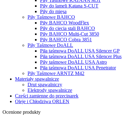
Piły Taśmowe KATANA M51
Piły do lameli Katana S-CUT
Piły do mięsa
Piły Taśmowe BAHCO
Piły BAHCO WoodFlex
Piły do ciecia stali BAHCO
Piły BAHCO Multi-Cut 3850
Piły BAHCO Cobra 3851
Piły Taśmowe DoALL
Piła taśmowa DoALL USA Silencer GP
Piła taśmowa DoALL USA Silencer Plus
Piły taśmowe DoALL USA Astro
Piła taśmowa DoALL USA Penetrator
Piły Taśmowe ARNTZ M42
Materiały spawalnicze
Drut spawalniczy
Elektrody spawalnicze
Części zamienne do przecinarek
Oleje i Chłodziwa ORLEN
Ocenione produkty