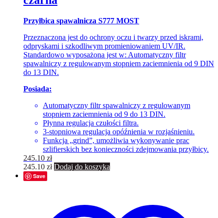
Przyłbica spawalnicza S777 MOST
Przeznaczona jest do ochrony oczu i twarzy przed iskrami,
odpryskami i szkodliwym promieniowaniem UV/IR.
Standardowo wyposażona jest w: Automatyczny filtr
spawalniczy z regulowanym stopniem zaciemnienia od 9 DIN
do 13 DIN.
Posiada:
Automatyczny filtr spawalniczy z regulowanym
stopniem zaciemnienia od 9 do 13 DIN.
Płynna regulacja czułości filtra.
3-stopniowa regulacja opóźnienia w rozjaśnieniu.
Funkcja „grind”, umożliwia wykonywanie prac
szlifierskich bez konieczności zdejmowania przyłbicy.
245.10
zł
245.10
zł
Dodaj do koszyka
Save