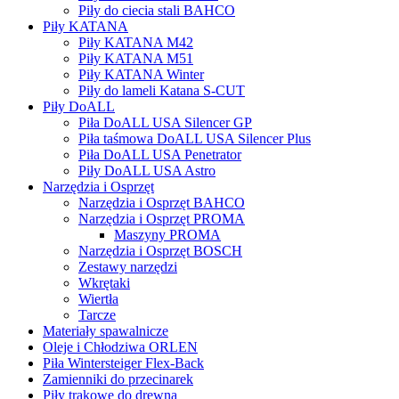
Piły do ciecia stali BAHCO
Piły KATANA
Piły KATANA M42
Piły KATANA M51
Piły KATANA Winter
Piły do lameli Katana S-CUT
Piły DoALL
Piła DoALL USA Silencer GP
Piła taśmowa DoALL USA Silencer Plus
Piła DoALL USA Penetrator
Piły DoALL USA Astro
Narzędzia i Osprzęt
Narzędzia i Osprzęt BAHCO
Narzędzia i Osprzęt PROMA
Maszyny PROMA
Narzędzia i Osprzęt BOSCH
Zestawy narzędzi
Wkrętaki
Wiertła
Tarcze
Materiały spawalnicze
Oleje i Chłodziwa ORLEN
Piła Wintersteiger Flex-Back
Zamienniki do przecinarek
Piły trakowe do drewna