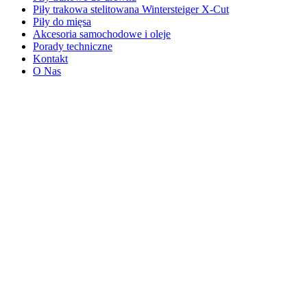
Piły trakowa stelitowana Wintersteiger X-Cut
Piły do mięsa
Akcesoria samochodowe i oleje
Porady techniczne
Kontakt
O Nas