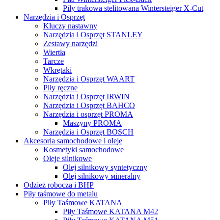
Piły trakowa stelitowana Wintersteiger X-Cut
Narzędzia i Osprzęt
Kluczy nastawny
Narzędzia i Osprzęt STANLEY
Zestawy narzędzi
Wiertła
Tarcze
Wkrętaki
Narzędzia i Osprzęt WAART
Piły ręczne
Narzędzia i Osprzęt IRWIN
Narzędzia i Osprzęt BAHCO
Narzędzia i osprzęt PROMA
Maszyny PROMA
Narzędzia i Osprzęt BOSCH
Akcesoria samochodowe i oleje
Kosmetyki samochodowe
Oleje silnikowe
Olej silnikowy syntetyczny
Оlej silnikowy мineralny
Odzież robocza i BHP
Piły taśmowe do metalu
Piły Taśmowe KATANA
Piły Taśmowe KATANA M42