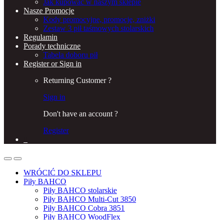
Jak kupować w naszym sklepie
Nasze Promocje
Kody promocyjne, promocje, zniżki
Zestaw 3 pił taśmowych stolarskich
Regulamin
Porady techniczne
Tabela doboru pił
Register or Sign in
Returning Customer ?
Sign in
Don't have an account ?
Register
0
WRÓCIĆ DO SKLEPU
Piły BAHCO
Piły BAHCO stolarskie
Piły BAHCO Multi-Cut 3850
Piły BAHCO Cobra 3851
Piły BAHCO WoodFlex