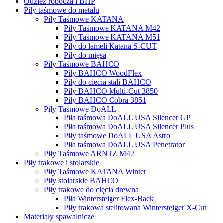
Odzież robocza i BHP
Piły taśmowe do metalu
Piły Taśmowe KATANA
Piły Taśmowe KATANA M42
Piły Taśmowe KATANA M51
Piły do lameli Katana S-CUT
Piły do mięsa
Piły Taśmowe BAHCO
Piły BAHCO WoodFlex
Piły do ciecia stali BAHCO
Piły BAHCO Multi-Cut 3850
Piły BAHCO Cobra 3851
Piły Taśmowe DoALL
Piła taśmowa DoALL USA Silencer GP
Piła taśmowa DoALL USA Silencer Plus
Piły taśmowe DoALL USA Astro
Piła taśmowa DoALL USA Penetrator
Piły Taśmowe ARNTZ M42
Piły trakowe i stolarskie
Piły Taśmowe KATANA Winter
Piły stolarskie BAHCO
Piły trakowe do cięcia drewna
Piła Wintersteiger Flex-Back
Piły trakowa stelitowana Wintersteiger X-Cut
Materiały spawalnicze