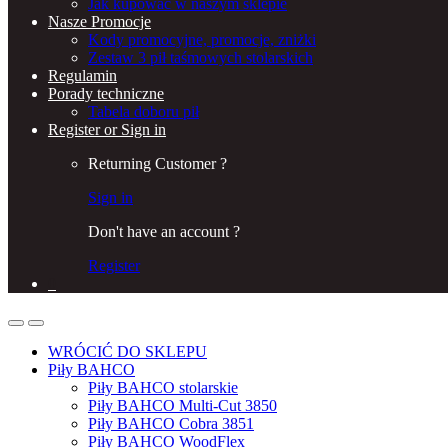
Jak kupować w naszym sklepie
Nasze Promocje
Kody promocyjne, promocje, zniżki
Zestaw 3 pił taśmowych stolarskich
Regulamin
Porady techniczne
Tabela doboru pił
Register or Sign in
Returning Customer ?
Sign in
Don't have an account ?
Register
0
WRÓCIĆ DO SKLEPU
Piły BAHCO
Piły BAHCO stolarskie
Piły BAHCO Multi-Cut 3850
Piły BAHCO Cobra 3851
Piły BAHCO WoodFlex