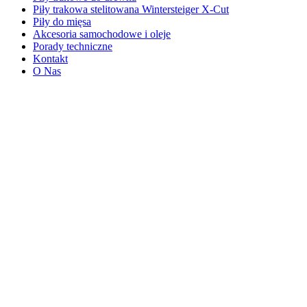
Piły trakowa stelitowana Wintersteiger X-Cut
Piły do mięsa
Akcesoria samochodowe i oleje
Porady techniczne
Kontakt
O Nas