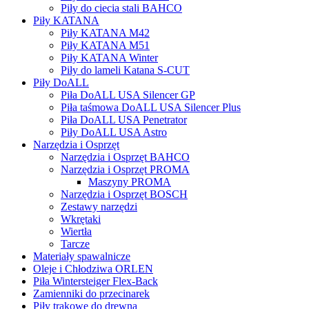
Piły do ciecia stali BAHCO
Piły KATANA
Piły KATANA M42
Piły KATANA M51
Piły KATANA Winter
Piły do lameli Katana S-CUT
Piły DoALL
Piła DoALL USA Silencer GP
Piła taśmowa DoALL USA Silencer Plus
Piła DoALL USA Penetrator
Piły DoALL USA Astro
Narzędzia i Osprzęt
Narzędzia i Osprzęt BAHCO
Narzędzia i Osprzęt PROMA
Maszyny PROMA
Narzędzia i Osprzęt BOSCH
Zestawy narzędzi
Wkrętaki
Wiertła
Tarcze
Materiały spawalnicze
Oleje i Chłodziwa ORLEN
Piła Wintersteiger Flex-Back
Zamienniki do przecinarek
Piły trakowe do drewna