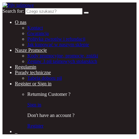
Search for:
O nas
Kontact
Gwarancja
Polityka zwrotów i refundacji
Jak kupować w naszym sklepie
Nasze Promocje
Kody promocyjne, promocje, zniżki
Zestaw 3 pił taśmowych stolarskich
Regulamin
Porady techniczne
Tabela doboru pił
Register or Sign in
Returning Customer ?
Sign in
Don't have an account ?
Register
0