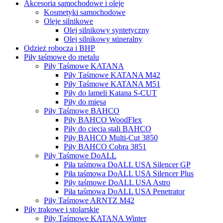
Akcesoria samochodowe i oleje
Kosmetyki samochodowe
Oleje silnikowe
Olej silnikowy syntetyczny
Оlej silnikowy мineralny
Odzież robocza i BHP
Piły taśmowe do metalu
Piły Taśmowe KATANA
Piły Taśmowe KATANA M42
Piły Taśmowe KATANA M51
Piły do lameli Katana S-CUT
Piły do mięsa
Piły Taśmowe BAHCO
Piły BAHCO WoodFlex
Piły do ciecia stali BAHCO
Piły BAHCO Multi-Cut 3850
Piły BAHCO Cobra 3851
Piły Taśmowe DoALL
Piła taśmowa DoALL USA Silencer GP
Piła taśmowa DoALL USA Silencer Plus
Piły taśmowe DoALL USA Astro
Piła taśmowa DoALL USA Penetrator
Piły Taśmowe ARNTZ M42
Piły trakowe i stolarskie
Piły Taśmowe KATANA Winter