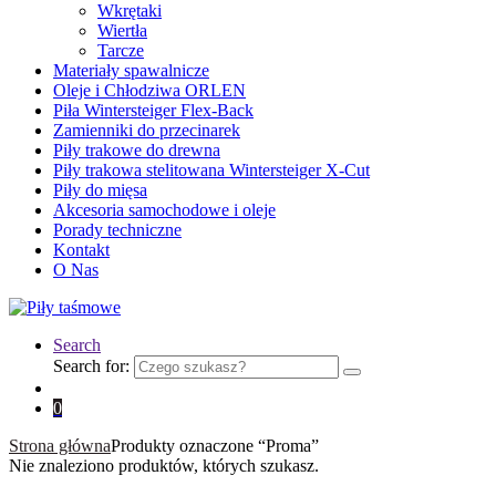
Wkrętaki
Wiertła
Tarcze
Materiały spawalnicze
Oleje i Chłodziwa ORLEN
Piła Wintersteiger Flex-Back
Zamienniki do przecinarek
Piły trakowe do drewna
Piły trakowa stelitowana Wintersteiger X-Cut
Piły do mięsa
Akcesoria samochodowe i oleje
Porady techniczne
Kontakt
O Nas
Search
Search for:
0
Strona główna
Produkty oznaczone “Proma”
Nie znaleziono produktów, których szukasz.