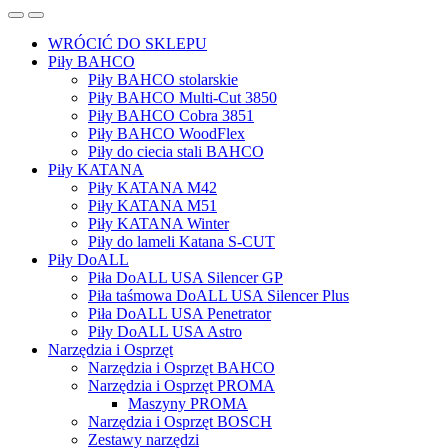
WRÓCIĆ DO SKLEPU
Piły BAHCO
Piły BAHCO stolarskie
Piły BAHCO Multi-Cut 3850
Piły BAHCO Cobra 3851
Piły BAHCO WoodFlex
Piły do ciecia stali BAHCO
Piły KATANA
Piły KATANA M42
Piły KATANA M51
Piły KATANA Winter
Piły do lameli Katana S-CUT
Piły DoALL
Piła DoALL USA Silencer GP
Piła taśmowa DoALL USA Silencer Plus
Piła DoALL USA Penetrator
Piły DoALL USA Astro
Narzędzia i Osprzęt
Narzędzia i Osprzęt BAHCO
Narzędzia i Osprzęt PROMA
Maszyny PROMA
Narzędzia i Osprzęt BOSCH
Zestawy narzędzi