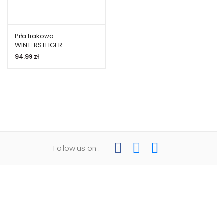
Piła trakowa
WINTERSTEIGER
35×1,1×4800 ROH
94.99
zł
Follow us on :