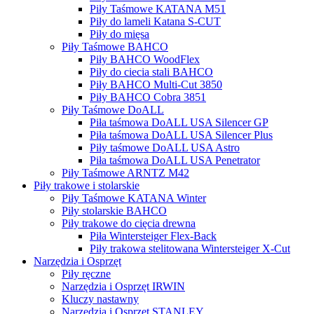
Piły Taśmowe KATANA M51
Piły do lameli Katana S-CUT
Piły do mięsa
Piły Taśmowe BAHCO
Piły BAHCO WoodFlex
Piły do ciecia stali BAHCO
Piły BAHCO Multi-Cut 3850
Piły BAHCO Cobra 3851
Piły Taśmowe DoALL
Piła taśmowa DoALL USA Silencer GP
Piła taśmowa DoALL USA Silencer Plus
Piły taśmowe DoALL USA Astro
Piła taśmowa DoALL USA Penetrator
Piły Taśmowe ARNTZ M42
Piły trakowe i stolarskie
Piły Taśmowe KATANA Winter
Piły stolarskie BAHCO
Piły trakowe do cięcia drewna
Piła Wintersteiger Flex-Back
Piły trakowa stelitowana Wintersteiger X-Cut
Narzędzia i Osprzęt
Piły ręczne
Narzędzia i Osprzęt IRWIN
Kluczy nastawny
Narzędzia i Osprzęt STANLEY