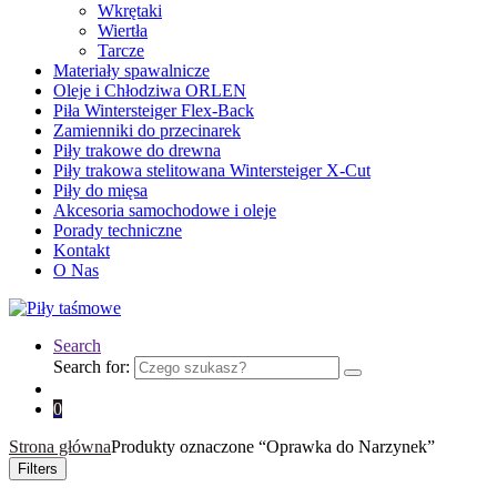
Wkrętaki
Wiertła
Tarcze
Materiały spawalnicze
Oleje i Chłodziwa ORLEN
Piła Wintersteiger Flex-Back
Zamienniki do przecinarek
Piły trakowe do drewna
Piły trakowa stelitowana Wintersteiger X-Cut
Piły do mięsa
Akcesoria samochodowe i oleje
Porady techniczne
Kontakt
O Nas
Search
Search for:
0
Strona główna
Produkty oznaczone “Oprawka do Narzynek”
Filters