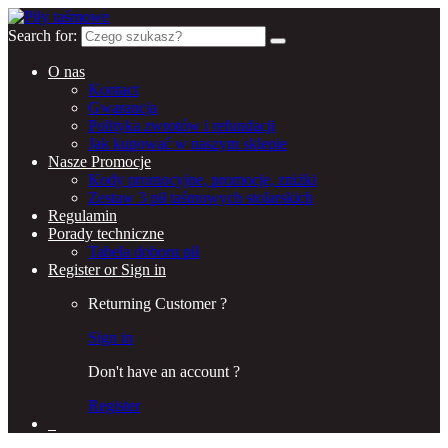
Search for:
O nas
Kontact
Gwarancja
Polityka zwrotów i refundacji
Jak kupować w naszym sklepie
Nasze Promocje
Kody promocyjne, promocje, zniżki
Zestaw 3 pił taśmowych stolarskich
Regulamin
Porady techniczne
Tabela doboru pił
Register or Sign in
Returning Customer ?
Sign in
Don't have an account ?
Register
0