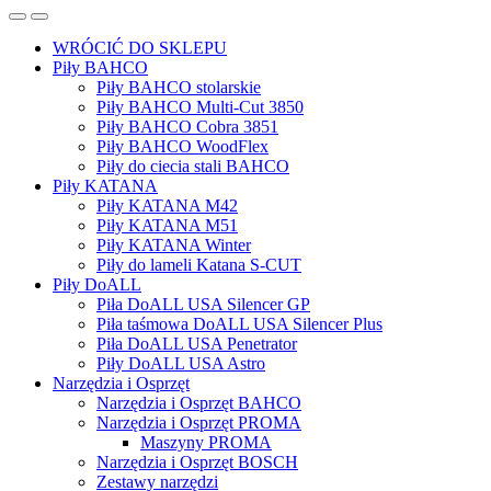
WRÓCIĆ DO SKLEPU
Piły BAHCO
Piły BAHCO stolarskie
Piły BAHCO Multi-Cut 3850
Piły BAHCO Cobra 3851
Piły BAHCO WoodFlex
Piły do ciecia stali BAHCO
Piły KATANA
Piły KATANA M42
Piły KATANA M51
Piły KATANA Winter
Piły do lameli Katana S-CUT
Piły DoALL
Piła DoALL USA Silencer GP
Piła taśmowa DoALL USA Silencer Plus
Piła DoALL USA Penetrator
Piły DoALL USA Astro
Narzędzia i Osprzęt
Narzędzia i Osprzęt BAHCO
Narzędzia i Osprzęt PROMA
Maszyny PROMA
Narzędzia i Osprzęt BOSCH
Zestawy narzędzi