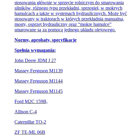
stosowania głównie w sprzęcie rolniczym do smarowania
silników, różnego typu przekładni, sprzęgieł, w mokrych
hamulcach a także w systemach hydraulicznych. Może być
stosowany w traktorach w których przekładnia manualna,
mosty, osprzęt hydrauliczny oraz “mokre hamulce”
smarowane są za pomocą jednego układu olejowego.
Normy, aprobaty, specyfikacje
​​Spełnia wymagania:
John Deere JDM J 27
Massey Ferguson M1139
Massey Ferguson M1144
Massey Ferguson M1145
Ford M2C 159B,
Allison C-4
Caterpillar TO-2
ZF TE-ML 06B