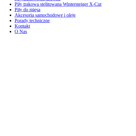
Piły trakowa stelitowana Wintersteiger X-Cut
Piły do mięsa
Akcesoria samochodowe i oleje
Porady techniczne
Kontakt
O Nas