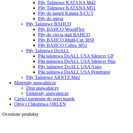
Piły Taśmowe KATANA M42
Piły Taśmowe KATANA M51
Piły do lameli Katana S-CUT
Piły do mięsa
Piły Taśmowe BAHCO
Piły BAHCO WoodFlex
Piły do ciecia stali BAHCO
Piły BAHCO Multi-Cut 3850
Piły BAHCO Cobra 3851
Piły Taśmowe DoALL
Piła taśmowa DoALL USA Silencer GP
Piła taśmowa DoALL USA Silencer Plus
Piły taśmowe DoALL USA Astro
Piła taśmowa DoALL USA Penetrator
Piły Taśmowe ARNTZ M42
Materiały spawalnicze
Drut spawalniczy
Elektrody spawalnicze
Części zamienne do przecinarek
Oleje i Chłodziwa ORLEN
Ocenione produkty