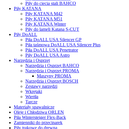
Piły do ciecia stali BAHCO
Piły KATANA
Piły KATANA M42
Piły KATANA M51
Piły KATANA Winter
Piły do lameli Katana S-CUT
Piły DoALL
Piła DoALL USA Silencer GP
Piła taśmowa DoALL USA Silencer Plus
Piła DoALL USA Penetrator
Piły DoALL USA Astro
Narzędzia i Osprzęt
Narzędzia i Osprzęt BAHCO
Narzędzia i Osprzęt PROMA
Maszyny PROMA
Narzędzia i Osprzęt BOSCH
Zestawy narzędzi
Wkrętaki
Wiertła
Tarcze
Materiały spawalnicze
Oleje i Chłodziwa ORLEN
Piła Wintersteiger Flex-Back
Zamienniki do przecinarek
Piły trakowe do drewna