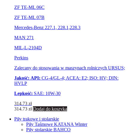
ZF TE-ML 06C
ZF TE-ML 07B
Mercedes-Benz 227.1, 228.1,228.3
MAN 271
MIL-L-2104D
Perkins​​
Zalecany do stosowania w maszynach rolniczych URSUS;
Jakość:
​​API:
CG-4/GL-4; ACEA: E2; ISO: HV; DIN:
HVLP​
Lepkość:
​​SAE: 10W-30
314.73
zł
314.73
zł
Dodaj do koszyka
Piły trakowe i stolarskie
Piły Taśmowe KATANA Winter
Piły stolarskie BAHCO