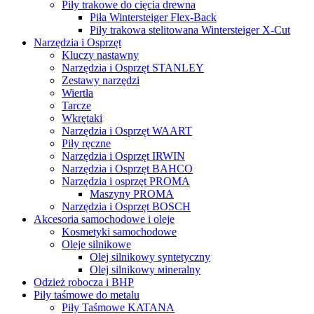
Piły trakowe do cięcia drewna
Piła Wintersteiger Flex-Back
Piły trakowa stelitowana Wintersteiger X-Cut
Narzędzia i Osprzęt
Kluczy nastawny
Narzędzia i Osprzęt STANLEY
Zestawy narzędzi
Wiertła
Tarcze
Wkrętaki
Narzędzia i Osprzęt WAART
Piły ręczne
Narzędzia i Osprzęt IRWIN
Narzędzia i Osprzęt BAHCO
Narzędzia i osprzęt PROMA
Maszyny PROMA
Narzędzia i Osprzęt BOSCH
Akcesoria samochodowe i oleje
Kosmetyki samochodowe
Oleje silnikowe
Olej silnikowy syntetyczny
Оlej silnikowy мineralny
Odzież robocza i BHP
Piły taśmowe do metalu
Piły Taśmowe KATANA