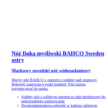
Nóż finka myśliwski BAHCO Sweden
ostry
Markowy szwedzki nóż wielozadaniowy
Mocny nóż BAHCO z ostrzem z solidnej stali stopowej.
Rękojeść zapewnia wysoki komfort. Nóż można
przymocować do paska.
Solidny nóż z solidnym ostrzem ze stali nierdzewnej do
uniwersalnego zastosowania
Dwukomponentowa rękojeść w kolorze zielonym