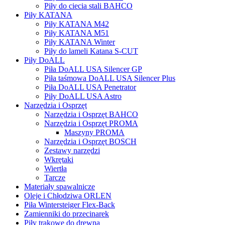
Piły do ciecia stali BAHCO
Piły KATANA
Piły KATANA M42
Piły KATANA M51
Piły KATANA Winter
Piły do lameli Katana S-CUT
Piły DoALL
Piła DoALL USA Silencer GP
Piła taśmowa DoALL USA Silencer Plus
Piła DoALL USA Penetrator
Piły DoALL USA Astro
Narzędzia i Osprzęt
Narzędzia i Osprzęt BAHCO
Narzędzia i Osprzęt PROMA
Maszyny PROMA
Narzędzia i Osprzęt BOSCH
Zestawy narzędzi
Wkrętaki
Wiertła
Tarcze
Materiały spawalnicze
Oleje i Chłodziwa ORLEN
Piła Wintersteiger Flex-Back
Zamienniki do przecinarek
Piły trakowe do drewna