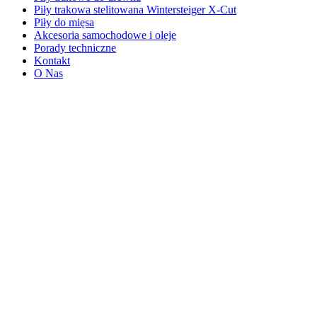
Piły trakowa stelitowana Wintersteiger X-Cut
Piły do mięsa
Akcesoria samochodowe i oleje
Porady techniczne
Kontakt
O Nas