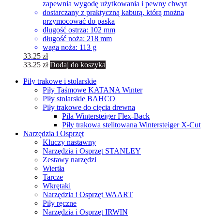
zapewnia wygodę użytkowania i pewny chwyt
dostarczany z praktyczną kaburą, którą można
przymocować do paska
długość ostrza: 102 mm
długość noża: 218 mm
waga noża: 113 g
33.25
zł
33.25
zł
Dodaj do koszyka
Piły trakowe i stolarskie
Piły Taśmowe KATANA Winter
Piły stolarskie BAHCO
Piły trakowe do cięcia drewna
Piła Wintersteiger Flex-Back
Piły trakowa stelitowana Wintersteiger X-Cut
Narzędzia i Osprzęt
Kluczy nastawny
Narzędzia i Osprzęt STANLEY
Zestawy narzędzi
Wiertła
Tarcze
Wkrętaki
Narzędzia i Osprzęt WAART
Piły ręczne
Narzędzia i Osprzęt IRWIN