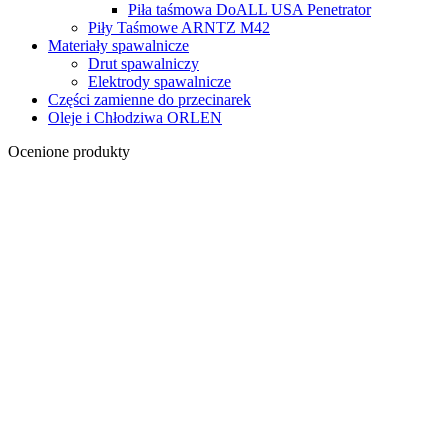
Piła taśmowa DoALL USA Penetrator
Piły Taśmowe ARNTZ M42
Materiały spawalnicze
Drut spawalniczy
Elektrody spawalnicze
Części zamienne do przecinarek
Oleje i Chłodziwa ORLEN
Ocenione produkty