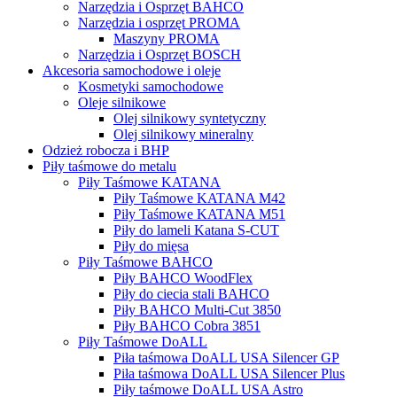
Narzędzia i Osprzęt BAHCO
Narzędzia i osprzęt PROMA
Maszyny PROMA
Narzędzia i Osprzęt BOSCH
Akcesoria samochodowe i oleje
Kosmetyki samochodowe
Oleje silnikowe
Olej silnikowy syntetyczny
Оlej silnikowy мineralny
Odzież robocza i BHP
Piły taśmowe do metalu
Piły Taśmowe KATANA
Piły Taśmowe KATANA M42
Piły Taśmowe KATANA M51
Piły do lameli Katana S-CUT
Piły do mięsa
Piły Taśmowe BAHCO
Piły BAHCO WoodFlex
Piły do ciecia stali BAHCO
Piły BAHCO Multi-Cut 3850
Piły BAHCO Cobra 3851
Piły Taśmowe DoALL
Piła taśmowa DoALL USA Silencer GP
Piła taśmowa DoALL USA Silencer Plus
Piły taśmowe DoALL USA Astro