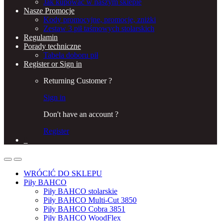
Jak kupować w naszym sklepie
Nasze Promocje
Kody promocyjne, promocje, zniżki
Zestaw 3 pił taśmowych stolarskich
Regulamin
Porady techniczne
Tabela doboru pił
Register or Sign in
Returning Customer ?
Sign in
Don't have an account ?
Register
0
WRÓCIĆ DO SKLEPU
Piły BAHCO
Piły BAHCO stolarskie
Piły BAHCO Multi-Cut 3850
Piły BAHCO Cobra 3851
Piły BAHCO WoodFlex