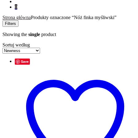
for:
0
Strona główna
Produkty oznaczone “Nóż finka myśliwski”
Filters
Showing the
single
product
Sortuj według
Save