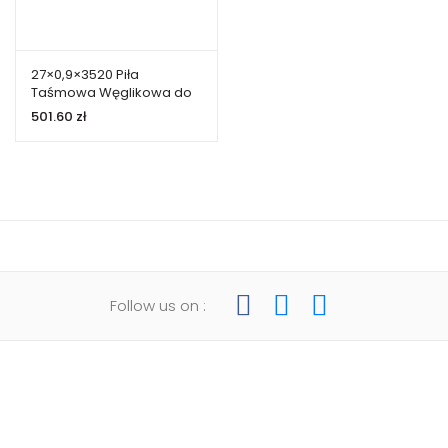
27×0,9×3520 Piła
Taśmowa Węglikowa do
Lissmac MBS 502 UVB
501.60
zł
Follow us on :