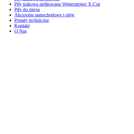
Piły trakowa stelitowana Wintersteiger X-Cut
Piły do mięsa
Akcesoria samochodowe i oleje
Porady techniczne
Kontakt
O Nas