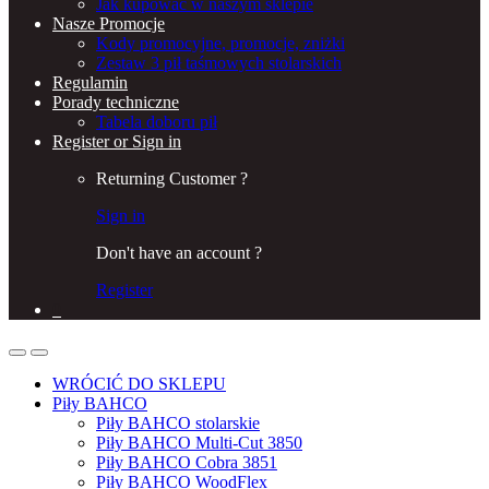
Jak kupować w naszym sklepie
Nasze Promocje
Kody promocyjne, promocje, zniżki
Zestaw 3 pił taśmowych stolarskich
Regulamin
Porady techniczne
Tabela doboru pił
Register or Sign in
Returning Customer ?
Sign in
Don't have an account ?
Register
0
WRÓCIĆ DO SKLEPU
Piły BAHCO
Piły BAHCO stolarskie
Piły BAHCO Multi-Cut 3850
Piły BAHCO Cobra 3851
Piły BAHCO WoodFlex