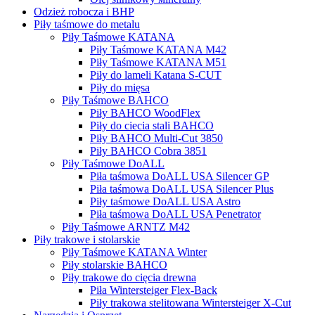
Odzież robocza i BHP
Piły taśmowe do metalu
Piły Taśmowe KATANA
Piły Taśmowe KATANA M42
Piły Taśmowe KATANA M51
Piły do lameli Katana S-CUT
Piły do mięsa
Piły Taśmowe BAHCO
Piły BAHCO WoodFlex
Piły do ciecia stali BAHCO
Piły BAHCO Multi-Cut 3850
Piły BAHCO Cobra 3851
Piły Taśmowe DoALL
Piła taśmowa DoALL USA Silencer GP
Piła taśmowa DoALL USA Silencer Plus
Piły taśmowe DoALL USA Astro
Piła taśmowa DoALL USA Penetrator
Piły Taśmowe ARNTZ M42
Piły trakowe i stolarskie
Piły Taśmowe KATANA Winter
Piły stolarskie BAHCO
Piły trakowe do cięcia drewna
Piła Wintersteiger Flex-Back
Piły trakowa stelitowana Wintersteiger X-Cut