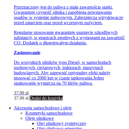
Przeznaczony jest do paliwa z małą zawartością siarki.
Gwarantuje czystość silnika i zapobiega powstawaniu
osadów w systemie paliwowym. Zabezpiecza wtryskiwacze
przed zatarciem oraz przed wczesnym zużyciem.
Regularne stosowanie gwarantuje usunięcie szkodliwych
substancji, w granicach zgodnych z wymogami na zawartość
CO. Dodatek o długotrwałym działaniu.
Zastosowanie
Do wszystkich silników typu Diesel, w samochodach
osobowych, ciężarowych, traktorach, maszynach
budowlanych. Aby zapewnić optymalny efekt należy
stosować co 2000 km w czasie tankowania.Jedno
opakowanie wystarcza na 70 litrów paliwa.
37.99
zł
37.99
zł
Dodaj do koszyka
Akcesoria samochodowe i oleje
Kosmetyki samochodowe
Oleje silnikowe
Olej silnikowy syntetyczny
Оlej silnikowy мineralny