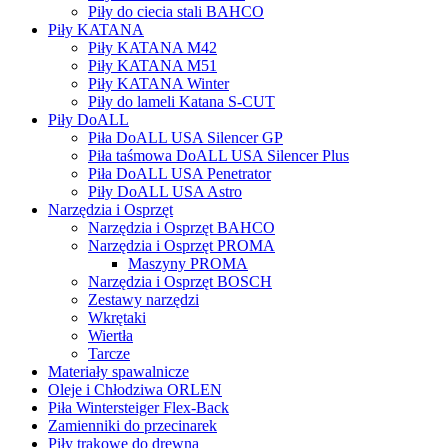
Piły do ciecia stali BAHCO
Piły KATANA
Piły KATANA M42
Piły KATANA M51
Piły KATANA Winter
Piły do lameli Katana S-CUT
Piły DoALL
Piła DoALL USA Silencer GP
Piła taśmowa DoALL USA Silencer Plus
Piła DoALL USA Penetrator
Piły DoALL USA Astro
Narzędzia i Osprzęt
Narzędzia i Osprzęt BAHCO
Narzędzia i Osprzęt PROMA
Maszyny PROMA
Narzędzia i Osprzęt BOSCH
Zestawy narzędzi
Wkrętaki
Wiertła
Tarcze
Materiały spawalnicze
Oleje i Chłodziwa ORLEN
Piła Wintersteiger Flex-Back
Zamienniki do przecinarek
Piły trakowe do drewna