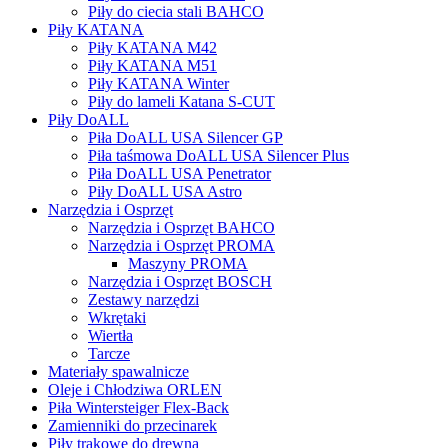
Piły do ciecia stali BAHCO
Piły KATANA
Piły KATANA M42
Piły KATANA M51
Piły KATANA Winter
Piły do lameli Katana S-CUT
Piły DoALL
Piła DoALL USA Silencer GP
Piła taśmowa DoALL USA Silencer Plus
Piła DoALL USA Penetrator
Piły DoALL USA Astro
Narzędzia i Osprzęt
Narzędzia i Osprzęt BAHCO
Narzędzia i Osprzęt PROMA
Maszyny PROMA
Narzędzia i Osprzęt BOSCH
Zestawy narzędzi
Wkrętaki
Wiertła
Tarcze
Materiały spawalnicze
Oleje i Chłodziwa ORLEN
Piła Wintersteiger Flex-Back
Zamienniki do przecinarek
Piły trakowe do drewna