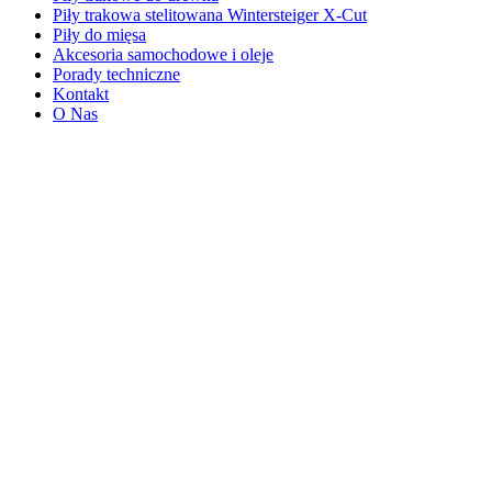
Piły trakowa stelitowana Wintersteiger X-Cut
Piły do mięsa
Akcesoria samochodowe i oleje
Porady techniczne
Kontakt
O Nas