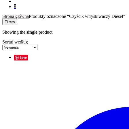
0
Strona główna
Produkty oznaczone “Czyścik wtryskiwaczy Diesel”
Filters
Showing the
single
product
Sortuj według
Save