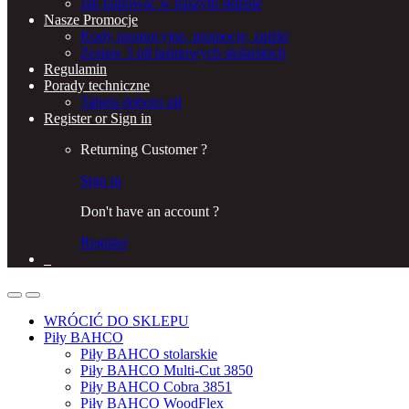
Jak kupować w naszym sklepie
Nasze Promocje
Kody promocyjne, promocje, zniżki
Zestaw 3 pił taśmowych stolarskich
Regulamin
Porady techniczne
Tabela doboru pił
Register or Sign in
Returning Customer ?
Sign in
Don't have an account ?
Register
0
WRÓCIĆ DO SKLEPU
Piły BAHCO
Piły BAHCO stolarskie
Piły BAHCO Multi-Cut 3850
Piły BAHCO Cobra 3851
Piły BAHCO WoodFlex