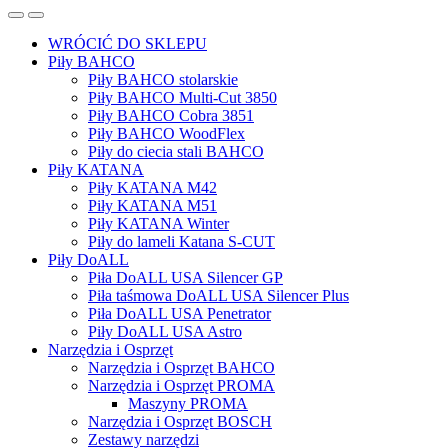
WRÓCIĆ DO SKLEPU
Piły BAHCO
Piły BAHCO stolarskie
Piły BAHCO Multi-Cut 3850
Piły BAHCO Cobra 3851
Piły BAHCO WoodFlex
Piły do ciecia stali BAHCO
Piły KATANA
Piły KATANA M42
Piły KATANA M51
Piły KATANA Winter
Piły do lameli Katana S-CUT
Piły DoALL
Piła DoALL USA Silencer GP
Piła taśmowa DoALL USA Silencer Plus
Piła DoALL USA Penetrator
Piły DoALL USA Astro
Narzędzia i Osprzęt
Narzędzia i Osprzęt BAHCO
Narzędzia i Osprzęt PROMA
Maszyny PROMA
Narzędzia i Osprzęt BOSCH
Zestawy narzędzi