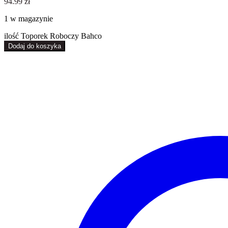
94.99
zł
1 w magazynie
ilość Toporek Roboczy Bahco
Dodaj do koszyka