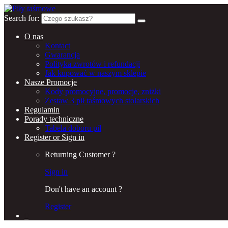
Search for:
O nas
Kontact
Gwarancja
Polityka zwrotów i refundacji
Jak kupować w naszym sklepie
Nasze Promocje
Kody promocyjne, promocje, zniżki
Zestaw 3 pił taśmowych stolarskich
Regulamin
Porady techniczne
Tabela doboru pił
Register or Sign in
Returning Customer ?
Sign in
Don't have an account ?
Register
0