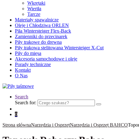
Wkrętaki
Wiertła
Tarcze
Materiały spawalnicze
Oleje i Chłodziwa ORLEN
Piła Wintersteiger Flex-Back
Zamienniki do przecinarek
Piły trakowe do drewna
Piły trakowa stelitowana Wintersteiger X-Cut
Piły do mięsa
Akcesoria samochodowe i oleje
Porady techniczne
Kontakt
O Nas
Search
Search for:
0
Strona główna
Narzędzia i Osprzęt
Narzędzia i Osprzęt BAHCO
Topo