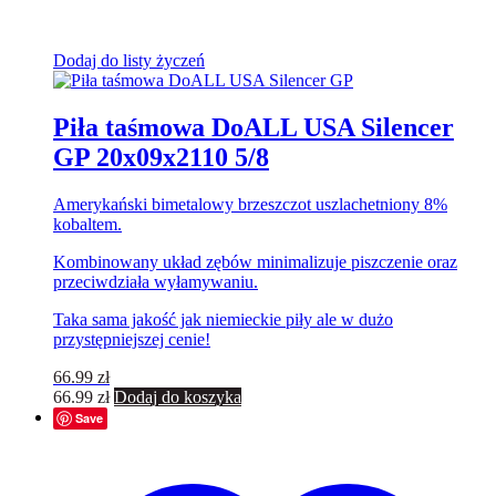
Dodaj do listy życzeń
Piła taśmowa DoALL USA Silencer
GP 20x09x2110 5/8
Amerykański bimetalowy brzeszczot uszlachetniony 8%
kobaltem.
Kombinowany układ zębów minimalizuje piszczenie oraz
przeciwdziała wyłamywaniu.
Taka sama jakość jak niemieckie piły ale w dużo
przystępniejszej cenie!
66.99
zł
66.99
zł
Dodaj do koszyka
Save