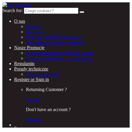
Search for:
O nas
Kontact
Gwarancja
Polityka zwrotów i refundacji
Jak kupować w naszym sklepie
Nasze Promocje
Kody promocyjne, promocje, zniżki
Zestaw 3 pił taśmowych stolarskich
Regulamin
Porady techniczne
Tabela doboru pił
Register or Sign in
Returning Customer ?
Sign in
Don't have an account ?
Register
0