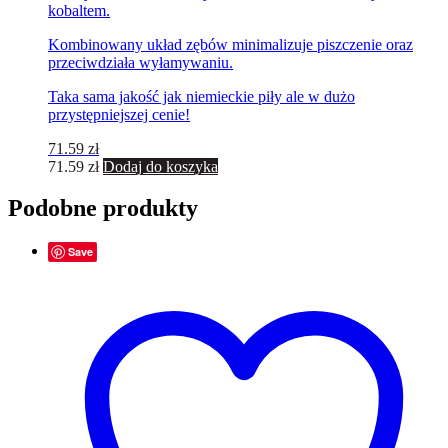
kobaltem.
Kombinowany układ zębów minimalizuje piszczenie oraz
przeciwdziała wyłamywaniu.
Taka sama jakość jak niemieckie piły ale w dużo
przystępniejszej cenie!
71.59
zł
71.59
zł
Dodaj do koszyka
Podobne produkty
Save