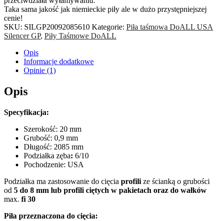
przeciwdziała wyłamywaniu.
Taka sama jakość jak niemieckie piły ale w dużo przystępniejszej
cenie!
SKU:
SILGP20092085610
Kategorie:
Piła taśmowa DoALL USA
Silencer GP
,
Piły Taśmowe DoALL
Opis
Informacje dodatkowe
Opinie (1)
Opis
Specyfikacja:
Szerokość: 20 mm
Grubość: 0,9 mm
Długość: 2085 mm
Podziałka zęba
:
6/10
Pochodzenie: USA
Podziałka ma zastosowanie do cięcia
profili
ze ścianką o grubości
od
5 do 8 mm lub profili ciętych w pakietach oraz do wałków
max.
fi 30
Piła przeznaczona do cięcia: