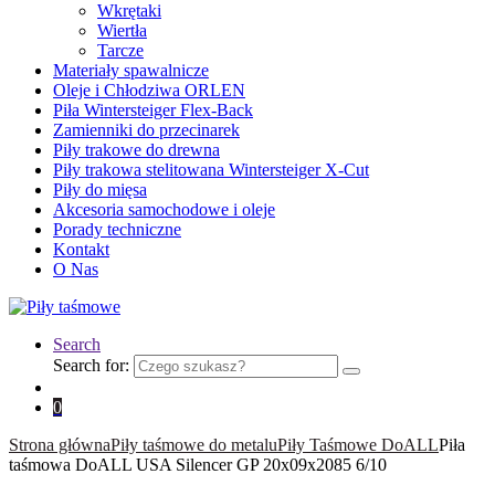
Wkrętaki
Wiertła
Tarcze
Materiały spawalnicze
Oleje i Chłodziwa ORLEN
Piła Wintersteiger Flex-Back
Zamienniki do przecinarek
Piły trakowe do drewna
Piły trakowa stelitowana Wintersteiger X-Cut
Piły do mięsa
Akcesoria samochodowe i oleje
Porady techniczne
Kontakt
O Nas
Search
Search for:
0
Strona główna
Piły taśmowe do metalu
Piły Taśmowe DoALL
Piła
taśmowa DoALL USA Silencer GP 20x09x2085 6/10