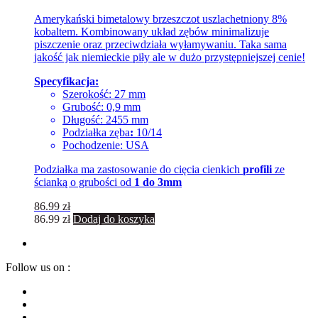
Amerykański bimetalowy brzeszczot uszlachetniony 8%
kobaltem. Kombinowany układ zębów minimalizuje
piszczenie oraz przeciwdziała wyłamywaniu. Taka sama
jakość jak niemieckie piły ale w dużo przystępniejszej cenie!
Specyfikacja:
Szerokość: 27 mm
Grubość: 0,9 mm
Długość: 2455 mm
Podziałka zęba
:
10/14
Pochodzenie: USA
Podziałka ma zastosowanie do cięcia cienkich
profili
ze
ścianką o grubości od
1 do 3mm
86.99
zł
86.99
zł
Dodaj do koszyka
Follow us on :