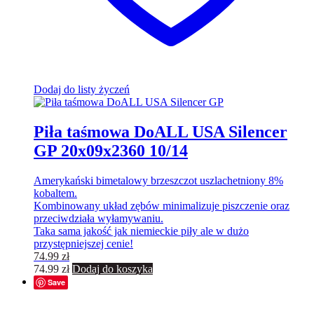
Dodaj do listy życzeń
Piła taśmowa DoALL USA Silencer
GP 20x09x2360 10/14
Amerykański bimetalowy brzeszczot uszlachetniony 8%
kobaltem.
Kombinowany układ zębów minimalizuje piszczenie oraz
przeciwdziała wyłamywaniu.
Taka sama jakość jak niemieckie piły ale w dużo
przystępniejszej cenie!
74.99
zł
74.99
zł
Dodaj do koszyka
Save