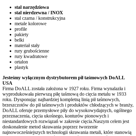
stal narzędziowa
stal nierdzewna / INOX
stal czarna / konstrukcyjna
metale kolorowe
profile
pakiety
belki
materiał stały
rury grubościenne
rury kwadratowe
ortalon
plastyk
Jesteśmy wyłącznym dystrybutorem pił taśmowych DoALL
USA
Firma DoALL została założona w 1927 roku. Firma wynalazła i
wyprodukowała pierwszą piłę taśmową do cięcia metalu w 1933
roku. Dysponując najbardziej kompletną linią pił taśmowych,
brzeszczotów do pił taśmowych i produktów chłodzących w branży,
DoALL oferuje przemysłowe piły do wysokowydajnych, ogólnego
przeznaczenia, cięcia ukośnego, konturów pionowych i
niestandardowych rozwiązań w zakresie cięcia.Naszym celem jest
doskonalenie metod skrawania poprzez tworzenie
najnowocześniejszych technologii skrawania metali, które stanowią