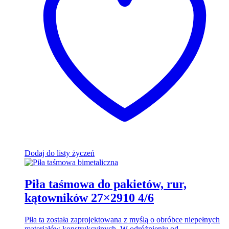
Dodaj do listy życzeń
Piła taśmowa do pakietów, rur,
kątowników 27×2910 4/6
Piła ta została zaprojektowana z myślą o obróbce niepełnych
materiałów konstrukcyjnych. W odróżnieniu od