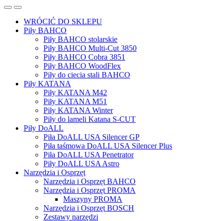
WRÓCIĆ DO SKLEPU
Piły BAHCO
Piły BAHCO stolarskie
Piły BAHCO Multi-Cut 3850
Piły BAHCO Cobra 3851
Piły BAHCO WoodFlex
Piły do ciecia stali BAHCO
Piły KATANA
Piły KATANA M42
Piły KATANA M51
Piły KATANA Winter
Piły do lameli Katana S-CUT
Piły DoALL
Piła DoALL USA Silencer GP
Piła taśmowa DoALL USA Silencer Plus
Piła DoALL USA Penetrator
Piły DoALL USA Astro
Narzędzia i Osprzęt
Narzędzia i Osprzęt BAHCO
Narzędzia i Osprzęt PROMA
Maszyny PROMA
Narzędzia i Osprzęt BOSCH
Zestawy narzędzi