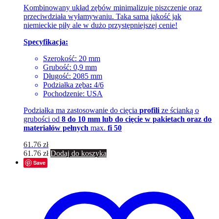
Kombinowany układ zębów minimalizuje piszczenie oraz
przeciwdziała wyłamywaniu. Taka sama jakość jak
niemieckie piły ale w dużo przystępniejszej cenie!
Specyfikacja:
Szerokość: 20 mm
Grubość: 0,9 mm
Długość: 2085 mm
Podziałka zęba
:
4/6
Pochodzenie: USA
Podziałka ma zastosowanie do cięcia
profili
ze ścianką o
grubości od
8 do 10 mm lub do cięcie w pakietach oraz do
materiałów pełnych
max.
fi 50
61.76
zł
61.76
zł
Dodaj do koszyka
Save