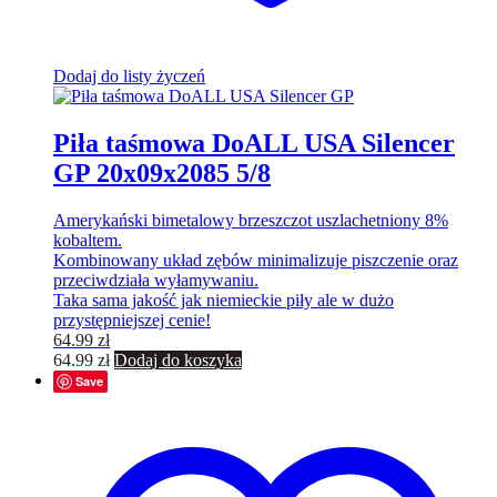
Dodaj do listy życzeń
Piła taśmowa DoALL USA Silencer
GP 20x09x2085 5/8
Amerykański bimetalowy brzeszczot uszlachetniony 8%
kobaltem.
Kombinowany układ zębów minimalizuje piszczenie oraz
przeciwdziała wyłamywaniu.
Taka sama jakość jak niemieckie piły ale w dużo
przystępniejszej cenie!
64.99
zł
64.99
zł
Dodaj do koszyka
Save