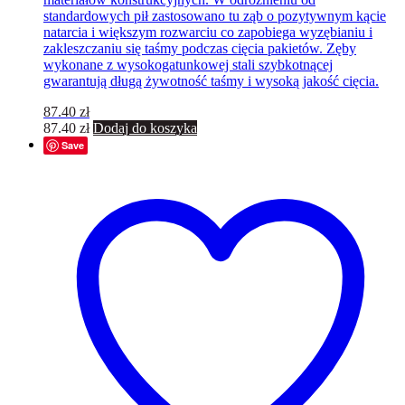
standardowych pił zastosowano tu ząb o pozytywnym kącie
natarcia i większym rozwarciu co zapobiega wyzębianiu i
zakleszczaniu się taśmy podczas cięcia pakietów. Zęby
wykonane z wysokogatunkowej stali szybkotnącej
gwarantują długą żywotność taśmy i wysoką jakość cięcia.
87.40
zł
87.40
zł
Dodaj do koszyka
Save