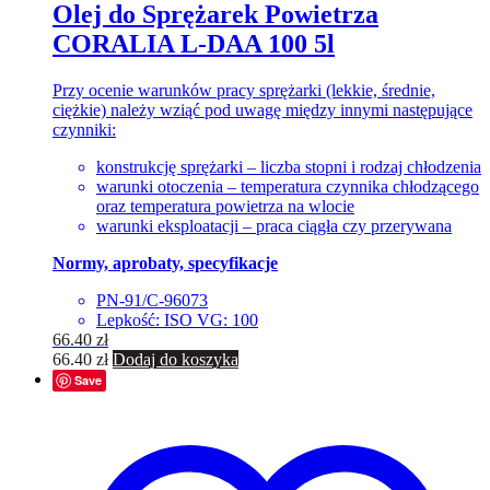
Olej do Sprężarek Powietrza
CORALIA L-DAA 100 5l
Przy ocenie warunków pracy sprężarki (lekkie, średnie,
ciężkie) należy wziąć pod uwagę między innymi następujące
czynniki:
konstrukcję sprężarki – liczba stopni i rodzaj chłodzenia
warunki otoczenia – temperatura czynnika chłodzącego
oraz temperatura powietrza na wlocie
warunki eksploatacji – praca ciągła czy przerywana
Normy, aprobaty, specyfikacje
PN-91/C-96073
Lepkość: ISO VG: 100
66.40
zł
66.40
zł
Dodaj do koszyka
Save