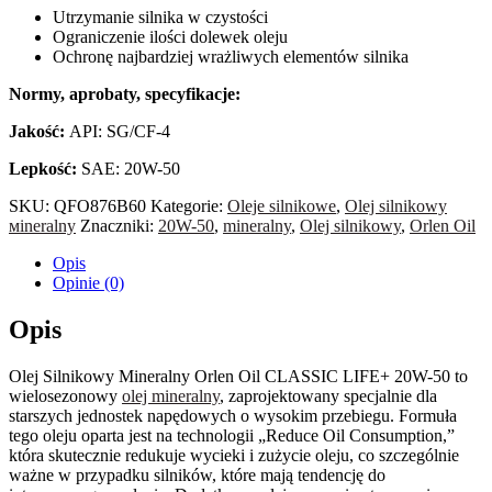
Utrzymanie silnika w czystości
Ograniczenie ilości dolewek oleju
Ochronę najbardziej wrażliwych elementów silnika
Normy, aprobaty, specyfikacje:
Jakość:
API: SG/CF-4
Lepkość:
SAE: 20W-50
SKU:
QFO876B60
Kategorie:
Oleje silnikowe
,
Оlej silnikowy
мineralny
Znaczniki:
20W-50
,
mineralny
,
Olej silnikowy
,
Orlen Oil
Opis
Opinie (0)
Opis
Olej Silnikowy Mineralny Orlen Oil CLASSIC LIFE+ 20W-50 to
wielosezonowy
olej mineralny
, zaprojektowany specjalnie dla
starszych jednostek napędowych o wysokim przebiegu. Formuła
tego oleju oparta jest na technologii „Reduce Oil Consumption,”
która skutecznie redukuje wycieki i zużycie oleju, co szczególnie
ważne w przypadku silników, które mają tendencję do