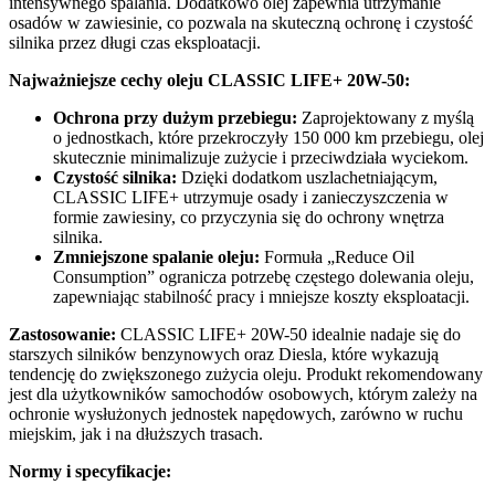
intensywnego spalania. Dodatkowo olej zapewnia utrzymanie
osadów w zawiesinie, co pozwala na skuteczną ochronę i czystość
silnika przez długi czas eksploatacji.
Najważniejsze cechy oleju CLASSIC LIFE+ 20W-50:
Ochrona przy dużym przebiegu:
Zaprojektowany z myślą
o jednostkach, które przekroczyły 150 000 km przebiegu, olej
skutecznie minimalizuje zużycie i przeciwdziała wyciekom.
Czystość silnika:
Dzięki dodatkom uszlachetniającym,
CLASSIC LIFE+ utrzymuje osady i zanieczyszczenia w
formie zawiesiny, co przyczynia się do ochrony wnętrza
silnika.
Zmniejszone spalanie oleju:
Formuła „Reduce Oil
Consumption” ogranicza potrzebę częstego dolewania oleju,
zapewniając stabilność pracy i mniejsze koszty eksploatacji.
Zastosowanie:
CLASSIC LIFE+ 20W-50 idealnie nadaje się do
starszych silników benzynowych oraz Diesla, które wykazują
tendencję do zwiększonego zużycia oleju. Produkt rekomendowany
jest dla użytkowników samochodów osobowych, którym zależy na
ochronie wysłużonych jednostek napędowych, zarówno w ruchu
miejskim, jak i na dłuższych trasach.
Normy i specyfikacje: