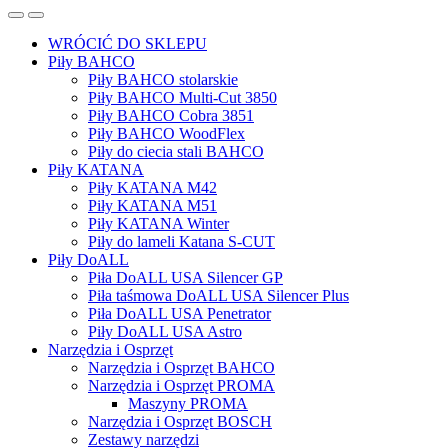
WRÓCIĆ DO SKLEPU
Piły BAHCO
Piły BAHCO stolarskie
Piły BAHCO Multi-Cut 3850
Piły BAHCO Cobra 3851
Piły BAHCO WoodFlex
Piły do ciecia stali BAHCO
Piły KATANA
Piły KATANA M42
Piły KATANA M51
Piły KATANA Winter
Piły do lameli Katana S-CUT
Piły DoALL
Piła DoALL USA Silencer GP
Piła taśmowa DoALL USA Silencer Plus
Piła DoALL USA Penetrator
Piły DoALL USA Astro
Narzędzia i Osprzęt
Narzędzia i Osprzęt BAHCO
Narzędzia i Osprzęt PROMA
Maszyny PROMA
Narzędzia i Osprzęt BOSCH
Zestawy narzędzi