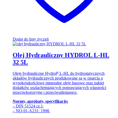
Dodaj do listy życzeń
Olej Hydrauliczny HYDROL L-HL
32 5L
Oleje hydrauliczne Hydrol
L-HL do hydrostatycznych
®
układów hydraulicznych produkowane są w oparciu o
wysokojakościowe mineralne oleje bazowe oraz pakiet
dodatków uszlachetniających poprawiających własności
przeciwkorozyjne i przeciwutleniające.
Normy, aprobaty, specyfikacje:
– DIN 51524 cz.1,
– NO-91-A231: 1998.