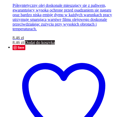
Półsyntetyczny olej doskonale mieszający się z paliwem,
gwarantujący wysoką ochronę przed osadzaniem się nagaru
oraz bardzo niską emisję dymu w każdych warunkach pracy
utrzymuje smarującą warstwę filmu olejowego doskonale
przeciwdziałając zużyciu przy wysokich obrotach i
temperaturach.
8.46
zł
8.46
zł
Dodaj do koszyka
Save