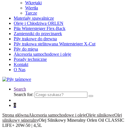
Wkrętaki
Wiertła
Tarcze
Materiały spawalnicze
Oleje i Chłodziwa ORLEN
Piła Wintersteiger Flex-Back
Zamienniki do przecinarek
Piły trakowe do drewna
Piły trakowa stelitowana Wintersteiger X-Cut
Piły do mięsa
Akcesoria samochodowe i oleje
Porady techniczne
Kontakt
O Nas
Search
Search for:
0
Strona główna
Akcesoria samochodowe i oleje
Oleje silnikowe
Оlej
silnikowy мineralny
Olej Silnikowy Mineralny Orlen Oil CLASSIC
LIFE+ 20W-50 | 4,5L