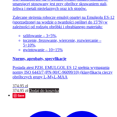
smarującej stosowany jest przy obróbce skrawaniem stali,
żeliwa i metali nieżelaznych oraz ich stopów.
Zalecane stężenia robocze emulsji opartej na Emulgolu ES-12
(sporządzonej na wodzie o twardości ogólnej do 15°N) w
zależności od rodzaju obróbki i obrabianego materiału:
szlifowanie – 3÷5%,
toczenie, frezowanie, wiercenie, rozwiercanie –
5÷10%,
gwintowanie – 10÷15%
Normy, aprobaty, specyfikacje
Posiada atest PZH. EMULGOL ES 12 spełnia wymagania
normy ISO 6443/7 (PN-90/C-96099/10) (klasyfikacja cieczy
obróbczych grupy L-M)-L-MAA
374.95
zł
374.95
zł
Dodaj do koszyka
Save