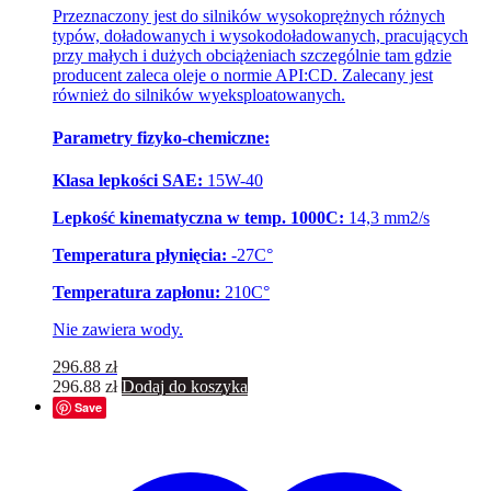
Przeznaczony jest do silników wysokoprężnych różnych
typów, doładowanych i wysokodoładowanych, pracujących
przy małych i dużych obciążeniach szczególnie tam gdzie
producent zaleca oleje o normie API:CD. Zalecany jest
również do silników wyeksploatowanych.
Parametry fizyko-chemiczne:
Klasa lepkości SAE:
15W-40
Lepkość kinematyczna w temp. 1000C:
14,3 mm2/s
Temperatura płynięcia:
-27C°
Temperatura zapłonu:
210C°
Nie zawiera wody.
296.88
zł
296.88
zł
Dodaj do koszyka
Save