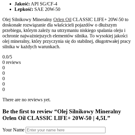
Jakość:
API SG/CF-4
Lepkość:
SAE 20W-50
Olej Silnikowy Mineralny
Orlen Oil
CLASSIC LIFE+ 20W-50 to
doskonałe rozwiązanie dla właścicieli pojazdów o dłuższym
przebiegu, którym zależy na utrzymaniu niskiego spalania oleju i
ochronie najważniejszych elementów silnika. To wysokiej jakości
olej mineralny, który przyczynia się do stabilnej, długotrwałej pracy
silnika w każdych warunkach.
0.0
/5
0 reviews
0
0
0
0
0
There are no reviews yet.
Be the first to review “Olej Silnikowy Mineralny
Orlen Oil CLASSIC LIFE+ 20W-50 | 4,5L”
Your Name