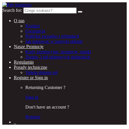
Search for:
O nas
Kontact
Gwarancja
Polityka zwrotów i refundacji
Jak kupować w naszym sklepie
Nasze Promocje
Kody promocyjne, promocje, zniżki
Zestaw 3 pił taśmowych stolarskich
Regulamin
Porady techniczne
Tabela doboru pił
Register or Sign in
Returning Customer ?
Sign in
Don't have an account ?
Register
0