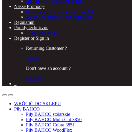
Jak kupować w naszym sklepie
Nasze Promocje
Kody promocyjne, promocje, zniżki
Zestaw 3 pił taśmowych stolarskich
Regulamin
Porady techniczne
Tabela doboru pił
Register or Sign in
Returning Customer ?
Sign in
Don't have an account ?
Register
0
WRÓCIĆ DO SKLEPU
Piły BAHCO
Piły BAHCO stolarskie
Piły BAHCO Multi-Cut 3850
Piły BAHCO Cobra 3851
Piły BAHCO WoodFlex