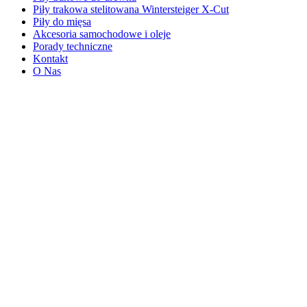
Piły trakowa stelitowana Wintersteiger X-Cut
Piły do mięsa
Akcesoria samochodowe i oleje
Porady techniczne
Kontakt
O Nas