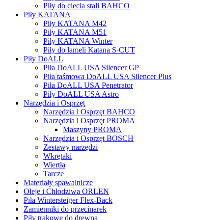
Piły do ciecia stali BAHCO
Piły KATANA
Piły KATANA M42
Piły KATANA M51
Piły KATANA Winter
Piły do lameli Katana S-CUT
Piły DoALL
Piła DoALL USA Silencer GP
Piła taśmowa DoALL USA Silencer Plus
Piła DoALL USA Penetrator
Piły DoALL USA Astro
Narzędzia i Osprzęt
Narzędzia i Osprzęt BAHCO
Narzędzia i Osprzęt PROMA
Maszyny PROMA
Narzędzia i Osprzęt BOSCH
Zestawy narzędzi
Wkrętaki
Wiertła
Tarcze
Materiały spawalnicze
Oleje i Chłodziwa ORLEN
Piła Wintersteiger Flex-Back
Zamienniki do przecinarek
Piły trakowe do drewna