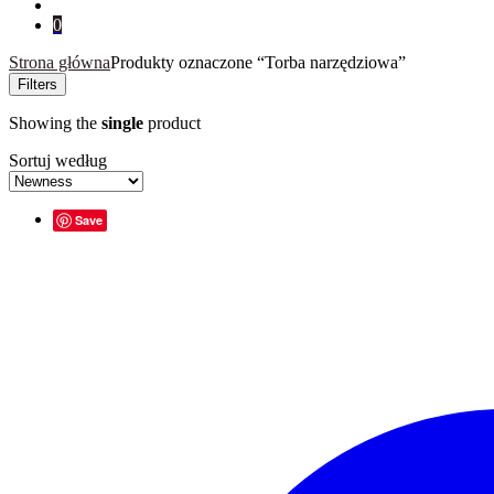
for:
0
Strona główna
Produkty oznaczone “Torba narzędziowa”
Filters
Showing the
single
product
Sortuj według
Save