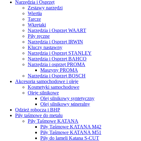
Narzędzia i Osprzęt
Zestawy narzędzi
Wiertła
Tarcze
Wkrętaki
Narzędzia i Osprzęt WAART
Piły ręczne
Narzędzia i Osprzęt IRWIN
Kluczy nastawny
Narzędzia i Osprzęt STANLEY
Narzędzia i Osprzęt BAHCO
Narzędzia i osprzęt PROMA
Maszyny PROMA
Narzędzia i Osprzęt BOSCH
Akcesoria samochodowe i oleje
Kosmetyki samochodowe
Oleje silnikowe
Olej silnikowy syntetyczny
Оlej silnikowy мineralny
Odzież robocza i BHP
Piły taśmowe do metalu
Piły Taśmowe KATANA
Piły Taśmowe KATANA M42
Piły Taśmowe KATANA M51
Piły do lameli Katana S-CUT