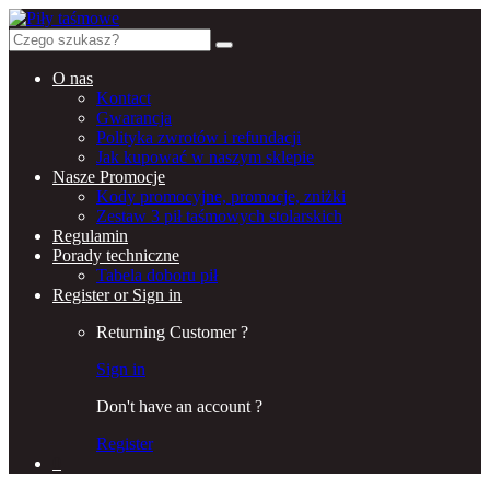
Search
for:
O nas
Kontact
Gwarancja
Polityka zwrotów i refundacji
Jak kupować w naszym sklepie
Nasze Promocje
Kody promocyjne, promocje, zniżki
Zestaw 3 pił taśmowych stolarskich
Regulamin
Porady techniczne
Tabela doboru pił
Register or Sign in
Returning Customer ?
Sign in
Don't have an account ?
Register
0