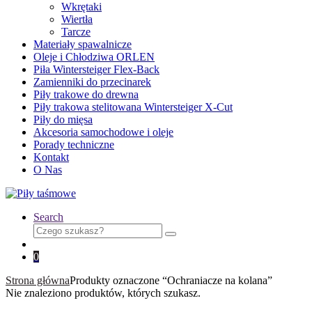
Wkrętaki
Wiertła
Tarcze
Materiały spawalnicze
Oleje i Chłodziwa ORLEN
Piła Wintersteiger Flex-Back
Zamienniki do przecinarek
Piły trakowe do drewna
Piły trakowa stelitowana Wintersteiger X-Cut
Piły do mięsa
Akcesoria samochodowe i oleje
Porady techniczne
Kontakt
O Nas
Search
Search
for:
0
Strona główna
Produkty oznaczone “Ochraniacze na kolana”
Nie znaleziono produktów, których szukasz.