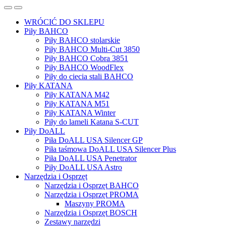
WRÓCIĆ DO SKLEPU
Piły BAHCO
Piły BAHCO stolarskie
Piły BAHCO Multi-Cut 3850
Piły BAHCO Cobra 3851
Piły BAHCO WoodFlex
Piły do ciecia stali BAHCO
Piły KATANA
Piły KATANA M42
Piły KATANA M51
Piły KATANA Winter
Piły do lameli Katana S-CUT
Piły DoALL
Piła DoALL USA Silencer GP
Piła taśmowa DoALL USA Silencer Plus
Piła DoALL USA Penetrator
Piły DoALL USA Astro
Narzędzia i Osprzęt
Narzędzia i Osprzęt BAHCO
Narzędzia i Osprzęt PROMA
Maszyny PROMA
Narzędzia i Osprzęt BOSCH
Zestawy narzędzi