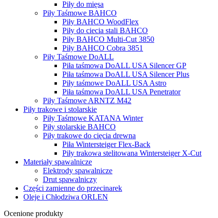
Piły do mięsa
Piły Taśmowe BAHCO
Piły BAHCO WoodFlex
Piły do ciecia stali BAHCO
Piły BAHCO Multi-Cut 3850
Piły BAHCO Cobra 3851
Piły Taśmowe DoALL
Piła taśmowa DoALL USA Silencer GP
Piła taśmowa DoALL USA Silencer Plus
Piły taśmowe DoALL USA Astro
Piła taśmowa DoALL USA Penetrator
Piły Taśmowe ARNTZ M42
Piły trakowe i stolarskie
Piły Taśmowe KATANA Winter
Piły stolarskie BAHCO
Piły trakowe do cięcia drewna
Piła Wintersteiger Flex-Back
Piły trakowa stelitowana Wintersteiger X-Cut
Materiały spawalnicze
Elektrody spawalnicze
Drut spawalniczy
Części zamienne do przecinarek
Oleje i Chłodziwa ORLEN
Ocenione produkty