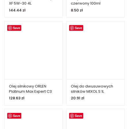
XF 5W-30 4L
czerwony 100ml
144.44
zł
8.50
zł
Save
Save
Olej silnikowy ORLEN
Olej do dwusuwowych
Platinum Max Expert C3
silników MIXOL S 1L
5W-40 4L
128.63
zł
20.91
zł
Save
Save