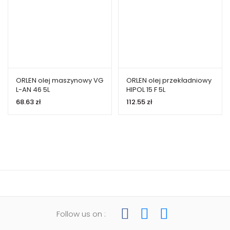
ORLEN olej maszynowy VG
ORLEN olej przekładniowy
L-AN 46 5L
HIPOL 15 F 5L
68.63
zł
112.55
zł
Follow us on :